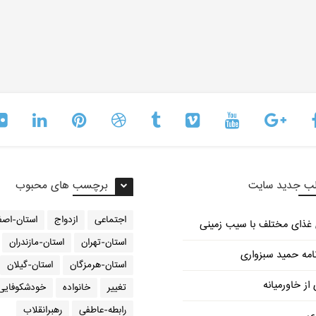
ب جدید سایت
برچسب های محبوب
اجتماعی
ازدواج
استان-اصف
استان-تهران
استان-مازندران
امه حمید سبزواری
استان-هرمزگان
استان-گیلان
از خاورمیانه
تغییر
خانواده
خودشکوفایی
رابطه-عاطفی
رهبرانقلاب
ری