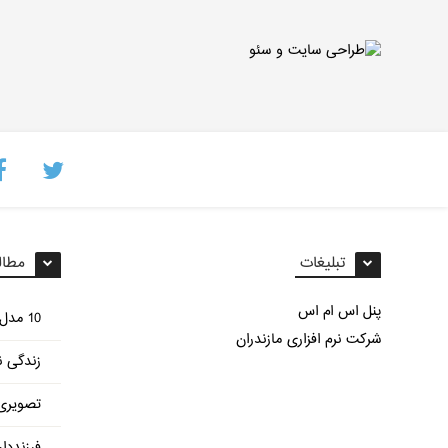
تبلیغات
مطال
پنل اس ام اس
10 مدل غذای مختلف با سیب زمینی
شرکت نرم افزاری مازندران
زندگی ن
تصویری 
فرزنددا