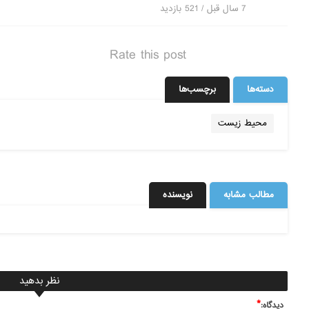
7 سال قبل / 521
بازدید
Rate this post
دسته‌ها
برچسب‌ها
محیط زیست
مطالب مشابه
نویسنده
نظر بدهید
*
ديدگاه: