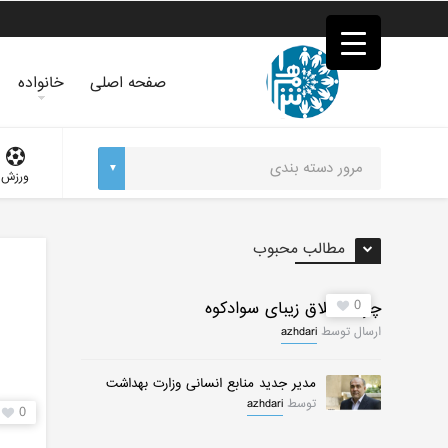
فصد
خون
غرب
تهران
صفحه اصلی
خانواده
خشکشویی
تصفیه
آب
جرثقیل
ورزش
برقی
a>
طراحی
سایت
مطالب محبوب
vip
امداد
باتری
0
چرات ییلاق زیبای سوادکوه
تهران
ارسال توسط
azhdari
مدیر جدید منابع انسانی وزارت بهداشت
توسط
azhdari
0