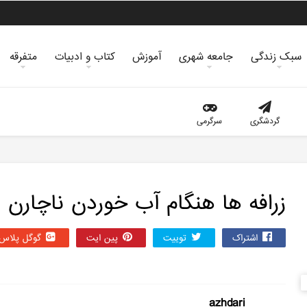
سبک زندگی
جامعه شهری
آموزش
کتاب و ادبیات
متفرقه
گردشگری
سرگرمی
زرافه ها هنگام آب خوردن ناچارن
اشتراک
توییت
پین ایت
گوگل‌ پلاس
azhdari