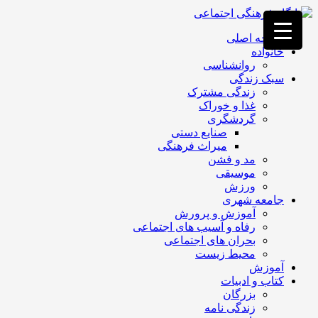
فصد
خون
صفحه اصلی
غرب
خانواده
تهران
روانشناسی
خشکشویی
سبک زندگی
تصفیه
زندگی مشترک
آب
غذا و خوراک
جرثقیل
گردشگری
برقی
a>
صنایع دستی
طراحی
میراث فرهنگی
سایت
مد و فشن
vip
موسیقی
امداد
ورزش
باتری
جامعه شهری
تهران
آموزش و پرورش
رفاه و آسیب های اجتماعی
بحران های اجتماعی
محیط زیست
آموزش
کتاب و ادبیات
بزرگان
زندگی نامه