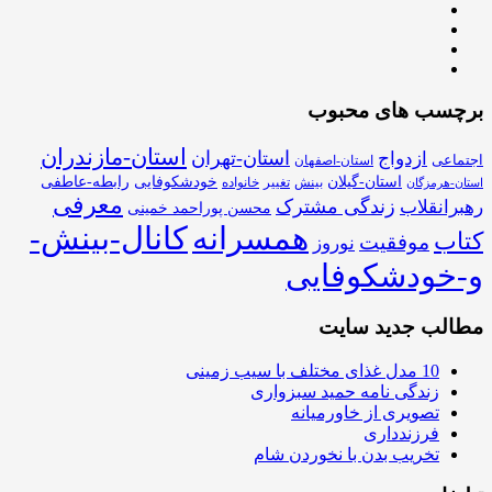
برچسب های محبوب
استان-مازندران
استان-تهران
ازدواج
اجتماعی
استان-اصفهان
استان-گیلان
خودشکوفایی
رابطه-عاطفی
بینش
تغییر
خانواده
استان-هرمزگان
معرفی
زندگی مشترک
رهبرانقلاب
محسن پوراحمد خمینی
همسرانه
کانال-بینش-
کتاب
موفقیت
نوروز
و-خودشکوفایی
مطالب جدید سایت
10 مدل غذای مختلف با سیب زمینی
زندگی نامه حمید سبزواری
تصویری از خاورمیانه
فرزندداری
تخریب بدن با نخوردن شام