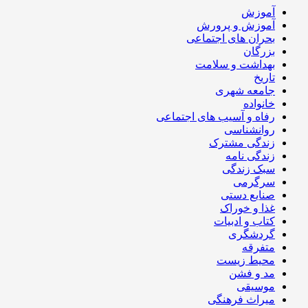
آموزش
آموزش و پرورش
بحران های اجتماعی
بزرگان
بهداشت و سلامت
تاریخ
جامعه شهری
خانواده
رفاه و آسیب های اجتماعی
روانشناسی
زندگی مشترک
زندگی نامه
سبک زندگی
سرگرمی
صنایع دستی
غذا و خوراک
کتاب و ادبیات
گردشگری
متفرقه
محیط زیست
مد و فشن
موسیقی
میراث فرهنگی