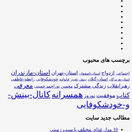
برچسب های محبوب
استان-مازندران
استان-تهران
ازدواج
اجتماعی
استان-اصفهان
استان-گیلان
خودشکوفایی
رابطه-عاطفی
بینش
تغییر
خانواده
استان-هرمزگان
معرفی
زندگی مشترک
رهبرانقلاب
محسن پوراحمد خمینی
همسرانه
کانال-بینش-
کتاب
موفقیت
نوروز
و-خودشکوفایی
مطالب جدید سایت
10 مدل غذای مختلف با سیب زمینی