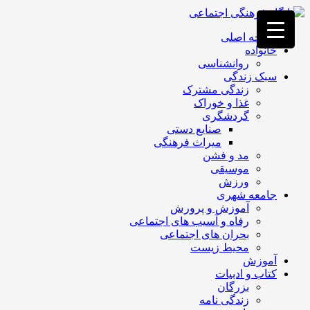
فصد
خون
صفحه اصلی
غرب
خانواده
تهران
روانشناسی
خشکشویی
سبک زندگی
تصفیه
زندگی مشترک
آب
غذا و خوراک
جرثقیل
گردشگری
برقی
a>
صنایع دستی
طراحی
میراث فرهنگی
سایت
مد و فشن
vip
موسیقی
امداد
ورزش
باتری
جامعه شهری
تهران
آموزش و پرورش
رفاه و آسیب های اجتماعی
بحران های اجتماعی
محیط زیست
آموزش
کتاب و ادبیات
بزرگان
زندگی نامه