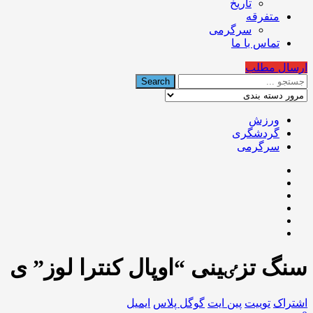
تاریخ
متفرقه
سرگرمی
تماس با ما
ارسال مطلب
ورزش
گردشگری
سرگرمی
سنگ تزٸینی “اوپال کنترا لوز” ی
اشتراک
توییت
پین ایت
گوگل‌ پلاس
ایمیل