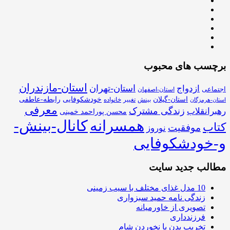
برچسب های محبوب
استان-مازندران
استان-تهران
ازدواج
اجتماعی
استان-اصفهان
استان-گیلان
خودشکوفایی
رابطه-عاطفی
بینش
تغییر
خانواده
استان-هرمزگان
معرفی
زندگی مشترک
رهبرانقلاب
محسن پوراحمد خمینی
همسرانه
کانال-بینش-
کتاب
موفقیت
نوروز
و-خودشکوفایی
مطالب جدید سایت
10 مدل غذای مختلف با سیب زمینی
زندگی نامه حمید سبزواری
تصویری از خاورمیانه
فرزندداری
تخریب بدن با نخوردن شام