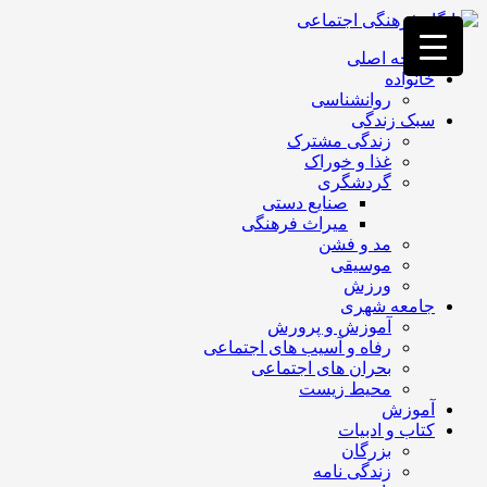
فصد
خون
صفحه اصلی
غرب
خانواده
تهران
روانشناسی
خشکشویی
سبک زندگی
تصفیه
زندگی مشترک
آب
غذا و خوراک
جرثقیل
گردشگری
برقی
a>
صنایع دستی
طراحی
میراث فرهنگی
سایت
مد و فشن
vip
موسیقی
امداد
ورزش
باتری
جامعه شهری
تهران
آموزش و پرورش
رفاه و آسیب های اجتماعی
بحران های اجتماعی
محیط زیست
آموزش
کتاب و ادبیات
بزرگان
زندگی نامه