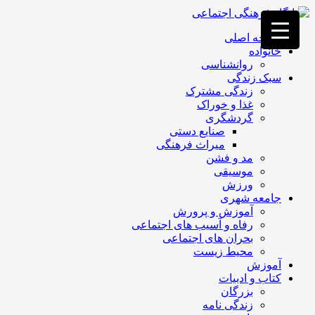
فصد
خون
صفحه اصلی
غرب
خانواده
تهران
روانشناسی
خشکشویی
سبک زندگی
تصفیه
زندگی مشترک
آب
غذا و خوراک
جرثقیل
گردشگری
برقی
a>
صنایع دستی
طراحی
میراث فرهنگی
سایت
مد و فشن
vip
موسیقی
امداد
ورزش
باتری
جامعه شهری
تهران
آموزش و پرورش
رفاه و آسیب های اجتماعی
بحران های اجتماعی
محیط زیست
آموزش
کتاب و ادبیات
بزرگان
زندگی نامه