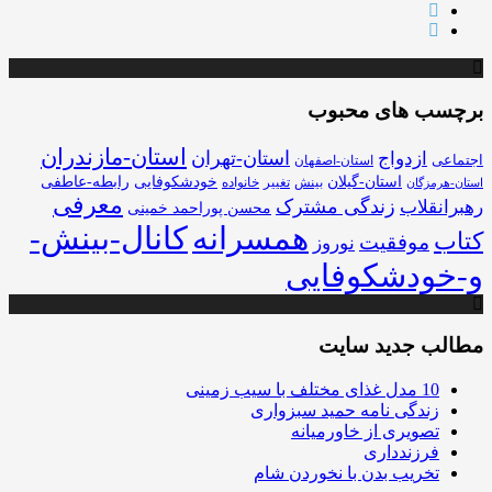
برچسب های محبوب
استان-مازندران
استان-تهران
ازدواج
اجتماعی
استان-اصفهان
استان-گیلان
خودشکوفایی
رابطه-عاطفی
بینش
تغییر
خانواده
استان-هرمزگان
معرفی
زندگی مشترک
رهبرانقلاب
محسن پوراحمد خمینی
همسرانه
کانال-بینش-
کتاب
موفقیت
نوروز
و-خودشکوفایی
مطالب جدید سایت
10 مدل غذای مختلف با سیب زمینی
زندگی نامه حمید سبزواری
تصویری از خاورمیانه
فرزندداری
تخریب بدن با نخوردن شام