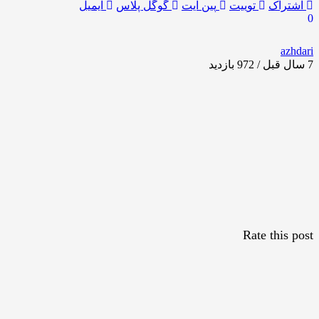
اشتراک
توییت
پین ایت
گوگل‌ پلاس
ایمیل
0
azhdari
7 سال قبل / 972
بازدید
Rate this post