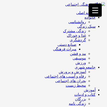
فصد
خون
صفحه اصلی
غرب
خانواده
تهران
روانشناسی
خشکشویی
سبک زندگی
تصفیه
زندگی مشترک
آب
غذا و خوراک
جرثقیل
گردشگری
برقی
a>
صنایع دستی
طراحی
میراث فرهنگی
سایت
مد و فشن
vip
موسیقی
امداد
ورزش
باتری
جامعه شهری
تهران
آموزش و پرورش
رفاه و آسیب های اجتماعی
بحران های اجتماعی
محیط زیست
آموزش
کتاب و ادبیات
بزرگان
زندگی نامه