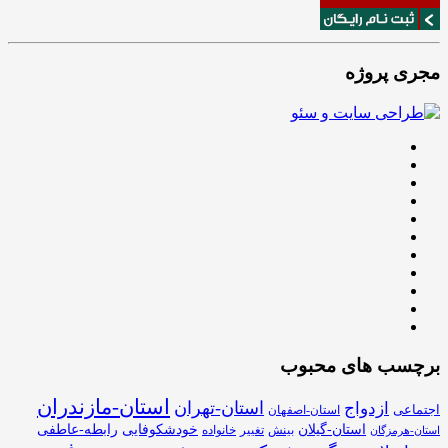
مجری پروژه
برچسب های محبوب
استان-مازندران
استان-تهران
ازدواج
اجتماعی
استان-اصفهان
استان-گیلان
خودشکوفایی
رابطه-عاطفی
بینش
تغییر
خانواده
استان-هرمزگان