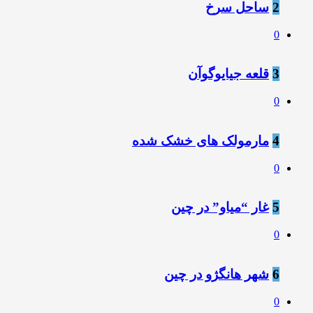
2
ساحل سرخ
0
3
قلعه جیایوگوآن
0
4
مارمولک‌ های خشک‌ شده‌
0
5
غار “میاو” در چین
0
6
شهر هانگژو در چین
0