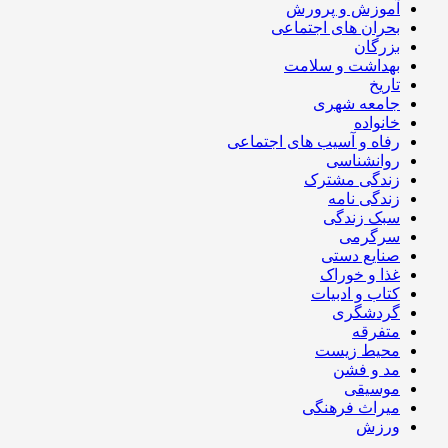
آموزش و پرورش
بحران های اجتماعی
بزرگان
بهداشت و سلامت
تاریخ
جامعه شهری
خانواده
رفاه و آسیب های اجتماعی
روانشناسی
زندگی مشترک
زندگی نامه
سبک زندگی
سرگرمی
صنایع دستی
غذا و خوراک
کتاب و ادبیات
گردشگری
متفرقه
محیط زیست
مد و فشن
موسیقی
میراث فرهنگی
ورزش