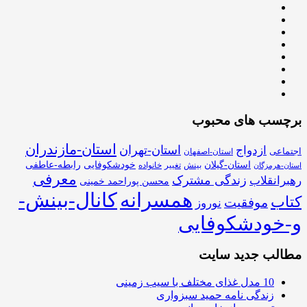
برچسب های محبوب
استان-مازندران
استان-تهران
ازدواج
اجتماعی
استان-اصفهان
استان-گیلان
خودشکوفایی
رابطه-عاطفی
بینش
تغییر
خانواده
استان-هرمزگان
معرفی
زندگی مشترک
رهبرانقلاب
محسن پوراحمد خمینی
همسرانه
کانال-بینش-
کتاب
موفقیت
نوروز
و-خودشکوفایی
مطالب جدید سایت
10 مدل غذای مختلف با سیب زمینی
زندگی نامه حمید سبزواری