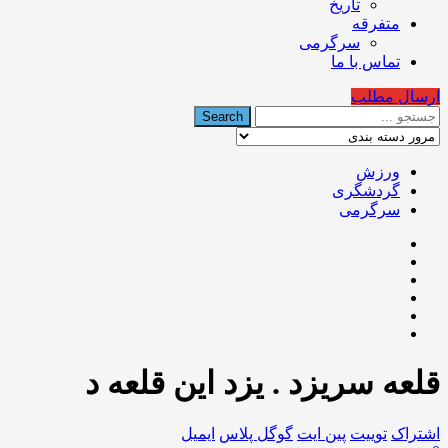
تاریخ
متفرقه
سرگرمی
تماس با ما
ارسال مطلب
ورزش
گردشگری
سرگرمی
قلعه سریزد . یزد این قلعه د
اشتراک
توییت
پین ایت
گوگل‌ پلاس
ایمیل