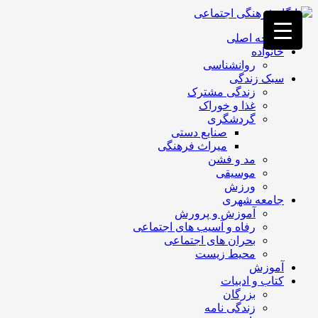
فصد
خون
صفحه اصلی
غرب
خانواده
تهران
روانشناسی
خشکشویی
سبک زندگی
تصفیه
زندگی مشترک
آب
غذا و خوراک
جرثقیل
گردشگری
برقی
a>
صنایع دستی
طراحی
میراث فرهنگی
سایت
مد و فشن
vip
موسیقی
امداد
ورزش
باتری
جامعه شهری
تهران
آموزش و پرورش
رفاه و آسیب های اجتماعی
بحران های اجتماعی
محیط زیست
آموزش
کتاب و ادبیات
بزرگان
زندگی نامه