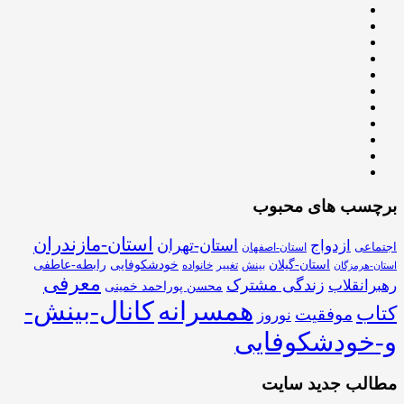
برچسب های محبوب
استان-مازندران
استان-تهران
ازدواج
اجتماعی
استان-اصفهان
استان-گیلان
خودشکوفایی
رابطه-عاطفی
بینش
تغییر
خانواده
استان-هرمزگان
معرفی
زندگی مشترک
رهبرانقلاب
محسن پوراحمد خمینی
همسرانه
کانال-بینش-
کتاب
موفقیت
نوروز
و-خودشکوفایی
مطالب جدید سایت