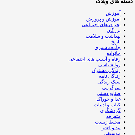
دسته های وبلاگ
آموزش
آموزش و پرورش
بحران های اجتماعی
بزرگان
بهداشت و سلامت
تاریخ
جامعه شهری
خانواده
رفاه و آسیب های اجتماعی
روانشناسی
زندگی مشترک
زندگی نامه
سبک زندگی
سرگرمی
صنایع دستی
غذا و خوراک
کتاب و ادبیات
گردشگری
متفرقه
محیط زیست
مد و فشن
موسیقی