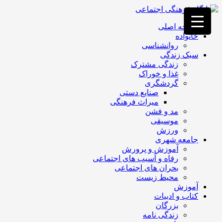
فصد
خون
صفحه اصلی
غرب
خانواده
تهران
روانشناسی
خشکشویی
سبک زندگی
تصفیه
زندگی مشترک
آب
غذا و خوراک
جرثقیل
گردشگری
برقی
a>
صنایع دستی
طراحی
میراث فرهنگی
سایت
مد و فشن
vip
موسیقی
امداد
ورزش
باتری
جامعه شهری
تهران
آموزش و پرورش
رفاه و آسیب های اجتماعی
بحران های اجتماعی
محیط زیست
آموزش
کتاب و ادبیات
بزرگان
زندگی نامه