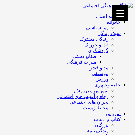
فصد
خون
صفحه اصلی
غرب
خانواده
تهران
روانشناسی
خشکشویی
سبک زندگی
تصفیه
زندگی مشترک
آب
غذا و خوراک
جرثقیل
گردشگری
برقی
a>
صنایع دستی
طراحی
میراث فرهنگی
سایت
مد و فشن
vip
موسیقی
امداد
ورزش
باتری
جامعه شهری
تهران
آموزش و پرورش
رفاه و آسیب های اجتماعی
بحران های اجتماعی
محیط زیست
آموزش
کتاب و ادبیات
بزرگان
زندگی نامه