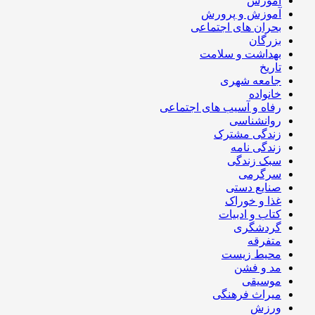
آموزش
آموزش و پرورش
بحران های اجتماعی
بزرگان
بهداشت و سلامت
تاریخ
جامعه شهری
خانواده
رفاه و آسیب های اجتماعی
روانشناسی
زندگی مشترک
زندگی نامه
سبک زندگی
سرگرمی
صنایع دستی
غذا و خوراک
کتاب و ادبیات
گردشگری
متفرقه
محیط زیست
مد و فشن
موسیقی
میراث فرهنگی
ورزش