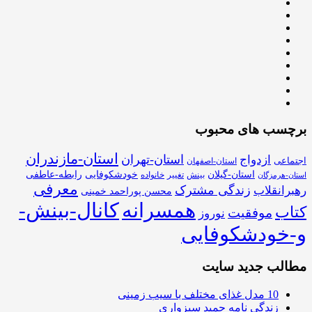
برچسب های محبوب
استان-مازندران
استان-تهران
ازدواج
اجتماعی
استان-اصفهان
استان-گیلان
خودشکوفایی
رابطه-عاطفی
بینش
تغییر
خانواده
استان-هرمزگان
معرفی
زندگی مشترک
رهبرانقلاب
محسن پوراحمد خمینی
همسرانه
کانال-بینش-
کتاب
موفقیت
نوروز
و-خودشکوفایی
مطالب جدید سایت
10 مدل غذای مختلف با سیب زمینی
زندگی نامه حمید سبزواری