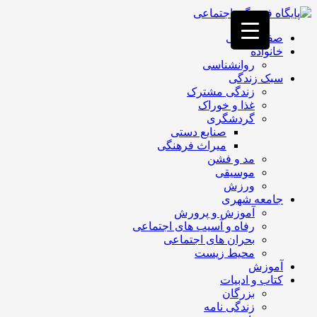
فصد
خون
صفحه اصلی
غرب
خانواده
تهران
روانشناسی
خشکشویی
سبک زندگی
تصفیه
زندگی مشترک
آب
غذا و خوراک
جرثقیل
گردشگری
برقی
a>
صنایع دستی
طراحی
میراث فرهنگی
سایت
مد و فشن
vip
موسیقی
امداد
ورزش
باتری
جامعه شهری
تهران
آموزش و پرورش
رفاه و آسیب های اجتماعی
بحران های اجتماعی
محیط زیست
آموزش
کتاب و ادبیات
بزرگان
زندگی نامه