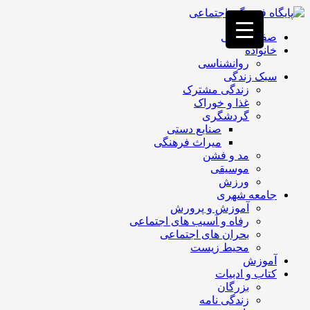
فصد
خون
صفحه اصلی
غرب
خانواده
تهران
روانشناسی
خشکشویی
سبک زندگی
تصفیه
زندگی مشترک
آب
غذا و خوراک
جرثقیل
گردشگری
برقی
a>
صنایع دستی
طراحی
میراث فرهنگی
سایت
مد و فشن
vip
موسیقی
امداد
ورزش
باتری
جامعه شهری
تهران
آموزش و پرورش
رفاه و آسیب های اجتماعی
بحران های اجتماعی
محیط زیست
آموزش
کتاب و ادبیات
بزرگان
زندگی نامه