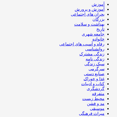
آموزش
آموزش و پرورش
بحران های اجتماعی
بزرگان
بهداشت و سلامت
تاریخ
جامعه شهری
خانواده
رفاه و آسیب های اجتماعی
روانشناسی
زندگی مشترک
زندگی نامه
سبک زندگی
سرگرمی
صنایع دستی
غذا و خوراک
کتاب و ادبیات
گردشگری
متفرقه
محیط زیست
مد و فشن
موسیقی
میراث فرهنگی