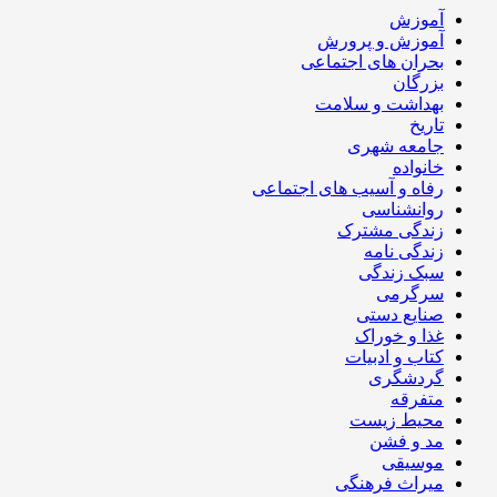
آموزش
آموزش و پرورش
بحران های اجتماعی
بزرگان
بهداشت و سلامت
تاریخ
جامعه شهری
خانواده
رفاه و آسیب های اجتماعی
روانشناسی
زندگی مشترک
زندگی نامه
سبک زندگی
سرگرمی
صنایع دستی
غذا و خوراک
کتاب و ادبیات
گردشگری
متفرقه
محیط زیست
مد و فشن
موسیقی
میراث فرهنگی