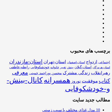
برچسب های محبوب
استان-مازندران
استان-تهران
ازدواج
اجتماعی
استان-اصفهان
استان-گیلان
خودشکوفایی
رابطه-عاطفی
بینش
تغییر
خانواده
استان-هرمزگان
معرفی
زندگی مشترک
رهبرانقلاب
محسن پوراحمد خمینی
همسرانه
کانال-بینش-
کتاب
موفقیت
نوروز
و-خودشکوفایی
مطالب جدید سایت
10 مدل غذای مختلف با سیب زمینی