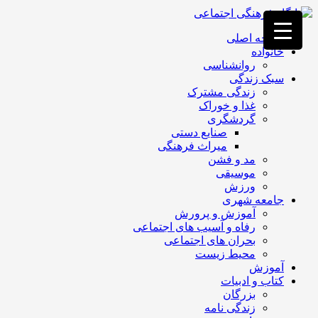
فصد
خون
صفحه اصلی
غرب
خانواده
تهران
روانشناسی
خشکشویی
سبک زندگی
تصفیه
زندگی مشترک
آب
غذا و خوراک
جرثقیل
گردشگری
برقی
a>
صنایع دستی
طراحی
میراث فرهنگی
سایت
مد و فشن
vip
موسیقی
امداد
ورزش
باتری
جامعه شهری
تهران
آموزش و پرورش
رفاه و آسیب های اجتماعی
بحران های اجتماعی
محیط زیست
آموزش
کتاب و ادبیات
بزرگان
زندگی نامه