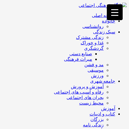
فصد
خون
صفحه اصلی
غرب
خانواده
تهران
روانشناسی
خشکشویی
سبک زندگی
تصفیه
زندگی مشترک
آب
غذا و خوراک
جرثقیل
گردشگری
برقی
a>
صنایع دستی
طراحی
میراث فرهنگی
سایت
مد و فشن
vip
موسیقی
امداد
ورزش
باتری
جامعه شهری
تهران
آموزش و پرورش
رفاه و آسیب های اجتماعی
بحران های اجتماعی
محیط زیست
آموزش
کتاب و ادبیات
بزرگان
زندگی نامه