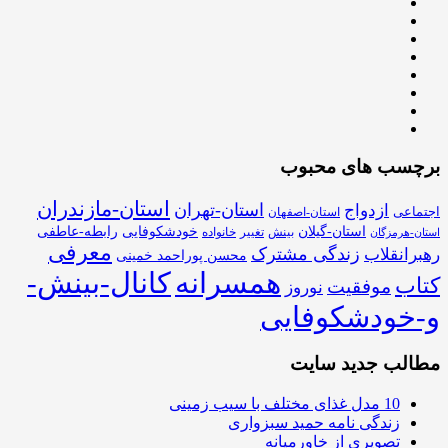
برچسب های محبوب
استان-مازندران
استان-تهران
ازدواج
اجتماعی
استان-اصفهان
استان-گیلان
خودشکوفایی
رابطه-عاطفی
بینش
تغییر
خانواده
استان-هرمزگان
معرفی
زندگی مشترک
رهبرانقلاب
محسن پوراحمد خمینی
همسرانه
کانال-بینش-
کتاب
موفقیت
نوروز
و-خودشکوفایی
مطالب جدید سایت
10 مدل غذای مختلف با سیب زمینی
زندگی نامه حمید سبزواری
تصویری از خاورمیانه