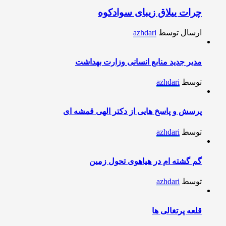
چرات ییلاق زیبای سوادکوه
ارسال توسط
azhdari
مدیر جدید منابع انسانی وزارت بهداشت
توسط
azhdari
پرسش و پاسخ هایی از دکتر الهی قمشه ای
توسط
azhdari
گم گشته ام در هیاهوی تحول زمین
توسط
azhdari
قلعه پرتغالی ها