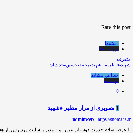
Rate this post
دسته‌ها
برچسب‌ها
متفرقه
شهید-فاطمیه
,
شهید-محمد-حسین-حدادیان
مطالب مشابه
نویسنده
0
1
تصویری از مزار مطهر #شهید
adminweb
›
https://shomaha.ir/
با عرض سلام خدمت دوستان عزیز. من مدیر وبسایت وردپرس یار هس