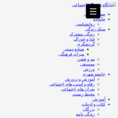
فصد
خون
صفحه اصلی
غرب
خانواده
تهران
روانشناسی
خشکشویی
سبک زندگی
تصفیه
زندگی مشترک
آب
غذا و خوراک
جرثقیل
گردشگری
برقی
a>
صنایع دستی
طراحی
میراث فرهنگی
سایت
مد و فشن
vip
موسیقی
امداد
ورزش
باتری
جامعه شهری
تهران
آموزش و پرورش
رفاه و آسیب های اجتماعی
بحران های اجتماعی
محیط زیست
آموزش
کتاب و ادبیات
بزرگان
زندگی نامه