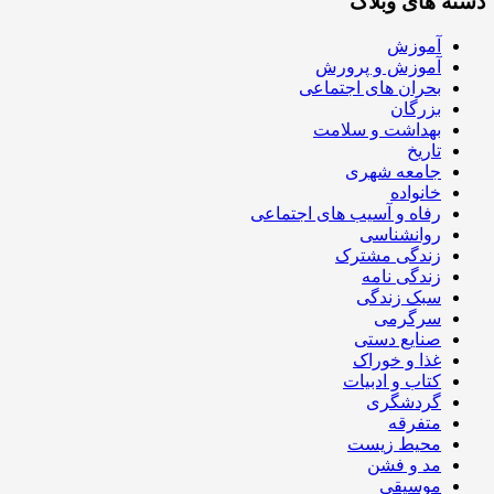
دسته های وبلاگ
آموزش
آموزش و پرورش
بحران های اجتماعی
بزرگان
بهداشت و سلامت
تاریخ
جامعه شهری
خانواده
رفاه و آسیب های اجتماعی
روانشناسی
زندگی مشترک
زندگی نامه
سبک زندگی
سرگرمی
صنایع دستی
غذا و خوراک
کتاب و ادبیات
گردشگری
متفرقه
محیط زیست
مد و فشن
موسیقی