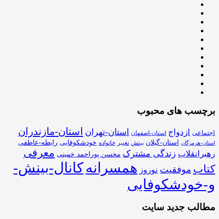
برچسب های محبوب
استان-مازندران
استان-تهران
ازدواج
اجتماعی
استان-اصفهان
استان-گیلان
خودشکوفایی
رابطه-عاطفی
بینش
تغییر
خانواده
استان-هرمزگان
معرفی
زندگی مشترک
رهبرانقلاب
محسن پوراحمد خمینی
همسرانه
کانال-بینش-
کتاب
موفقیت
نوروز
و-خودشکوفایی
مطالب جدید سایت