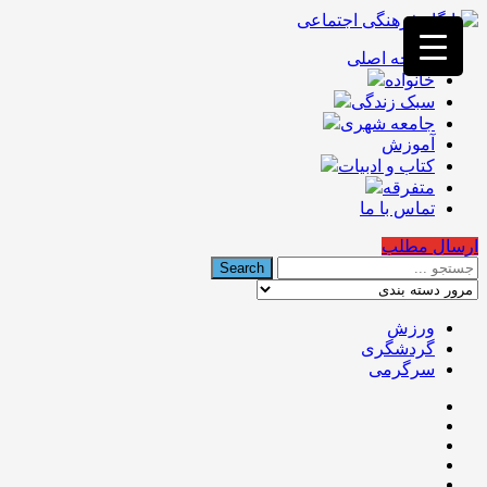
فصد
خون
صفحه اصلی
غرب
خانواده
تهران
خشکشویی
سبک زندگی
تصفیه
جامعه شهری
آب
آموزش
جرثقیل
کتاب و ادبیات
برقی
a>
متفرقه
طراحی
تماس با ما
سایت
vip
ارسال مطلب
امداد
باتری
تهران
ورزش
گردشگری
سرگرمی