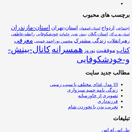
برچسب های محبوب
استان-مازندران
استان-تهران
ازدواج
اجتماعی
استان-اصفهان
استان-گیلان
خودشکوفایی
رابطه-عاطفی
بینش
تغییر
خانواده
استان-هرمزگان
معرفی
زندگی مشترک
رهبرانقلاب
محسن پوراحمد خمینی
همسرانه
کانال-بینش-
کتاب
موفقیت
نوروز
و-خودشکوفایی
مطالب جدید سایت
10 مدل غذای مختلف با سیب زمینی
زندگی نامه حمید سبزواری
تصویری از خاورمیانه
فرزندداری
تخریب بدن با نخوردن شام
تبلیغات
پنل اس ام اس