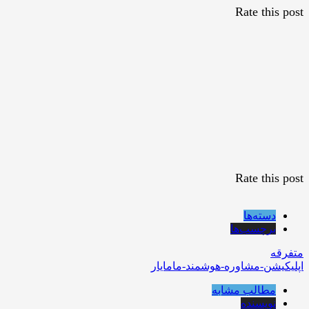
Rate this post
Rate this post
دسته‌ها
برچسب‌ها
متفرقه
اپلیکیشن-مشاوره-هوشمند-مامایار
مطالب مشابه
نویسنده