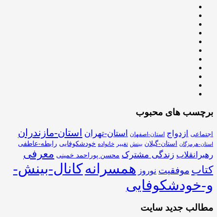
برچسب های محبوب
استان-مازندران
استان-تهران
ازدواج
اجتماعی
استان-اصفهان
استان-گیلان
خودشکوفایی
رابطه-عاطفی
بینش
تغییر
خانواده
استان-هرمزگان
معرفی
زندگی مشترک
رهبرانقلاب
محسن پوراحمد خمینی
همسرانه
کانال-بینش-
کتاب
موفقیت
نوروز
و-خودشکوفایی
مطالب جدید سایت