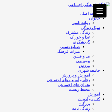
فصد
خون
صفحه اصلی
غرب
خانواده
تهران
روانشناسی
خشکشویی
سبک زندگی
تصفیه
زندگی مشترک
آب
غذا و خوراک
جرثقیل
گردشگری
برقی
a>
صنایع دستی
طراحی
میراث فرهنگی
سایت
مد و فشن
vip
موسیقی
امداد
ورزش
باتری
جامعه شهری
تهران
آموزش و پرورش
رفاه و آسیب های اجتماعی
بحران های اجتماعی
محیط زیست
آموزش
کتاب و ادبیات
بزرگان
زندگی نامه