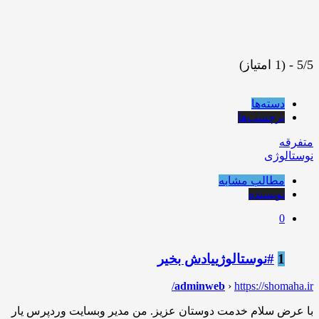
5/5 - (1 امتیاز)
دسته‌ها
برچسب‌ها
متفرقه
نوستالوژی
مطالب مشابه
نویسنده
0
1
#نوستالوژییادش بخیر
adminweb
›
https://shomaha.ir/
با عرض سلام خدمت دوستان عزیز. من مدیر وبسایت وردپرس یار