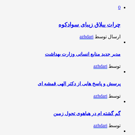
0
چرات ییلاق زیبای سوادکوه
ارسال توسط
azhdari
مدیر جدید منابع انسانی وزارت بهداشت
توسط
azhdari
پرسش و پاسخ هایی از دکتر الهی قمشه ای
توسط
azhdari
گم گشته ام در هیاهوی تحول زمین
توسط
azhdari