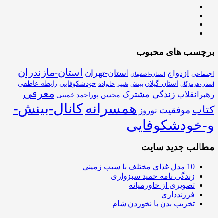
برچسب های محبوب
استان-مازندران
استان-تهران
ازدواج
اجتماعی
استان-اصفهان
استان-گیلان
خودشکوفایی
رابطه-عاطفی
بینش
تغییر
خانواده
استان-هرمزگان
معرفی
زندگی مشترک
رهبرانقلاب
محسن پوراحمد خمینی
همسرانه
کانال-بینش-
کتاب
موفقیت
نوروز
و-خودشکوفایی
مطالب جدید سایت
10 مدل غذای مختلف با سیب زمینی
زندگی نامه حمید سبزواری
تصویری از خاورمیانه
فرزندداری
تخریب بدن با نخوردن شام