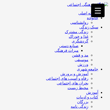
فصد
خون
صفحه اصلی
غرب
خانواده
تهران
روانشناسی
خشکشویی
سبک زندگی
تصفیه
زندگی مشترک
آب
غذا و خوراک
جرثقیل
گردشگری
برقی
a>
صنایع دستی
طراحی
میراث فرهنگی
سایت
مد و فشن
vip
موسیقی
امداد
ورزش
باتری
جامعه شهری
تهران
آموزش و پرورش
رفاه و آسیب های اجتماعی
بحران های اجتماعی
محیط زیست
آموزش
کتاب و ادبیات
بزرگان
زندگی نامه