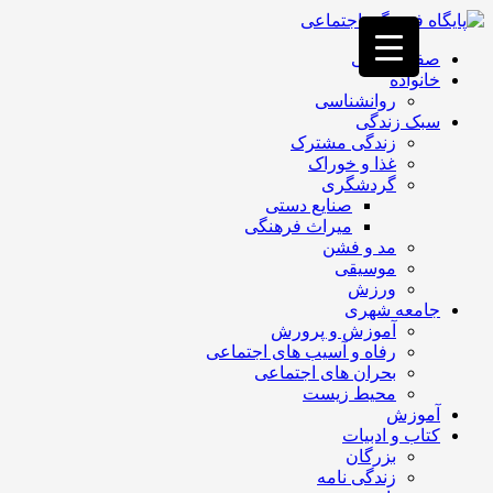
فصد
خون
صفحه اصلی
غرب
خانواده
تهران
روانشناسی
خشکشویی
سبک زندگی
تصفیه
زندگی مشترک
آب
غذا و خوراک
جرثقیل
گردشگری
برقی
a>
صنایع دستی
طراحی
میراث فرهنگی
سایت
مد و فشن
vip
موسیقی
امداد
ورزش
باتری
جامعه شهری
تهران
آموزش و پرورش
رفاه و آسیب های اجتماعی
بحران های اجتماعی
محیط زیست
آموزش
کتاب و ادبیات
بزرگان
زندگی نامه