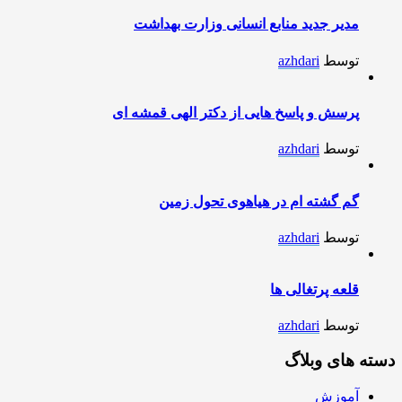
مدیر جدید منابع انسانی وزارت بهداشت
توسط
azhdari
پرسش و پاسخ هایی از دکتر الهی قمشه ای
توسط
azhdari
گم گشته ام در هیاهوی تحول زمین
توسط
azhdari
قلعه پرتغالی ها
توسط
azhdari
دسته های وبلاگ
آموزش