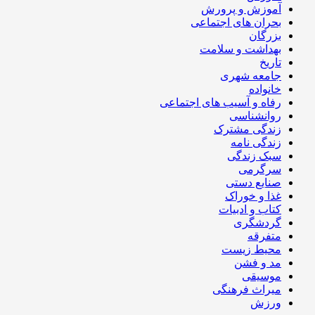
آموزش و پرورش
بحران های اجتماعی
بزرگان
بهداشت و سلامت
تاریخ
جامعه شهری
خانواده
رفاه و آسیب های اجتماعی
روانشناسی
زندگی مشترک
زندگی نامه
سبک زندگی
سرگرمی
صنایع دستی
غذا و خوراک
کتاب و ادبیات
گردشگری
متفرقه
محیط زیست
مد و فشن
موسیقی
میراث فرهنگی
ورزش