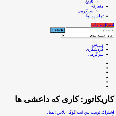
تاریخ
متفرقه
سرگرمی
تماس با ما
ارسال مطلب
ورزش
گردشگری
سرگرمی
کاریکاتور: کاری که داعشی ها
اشتراک
توییت
پین ایت
گوگل‌ پلاس
ایمیل