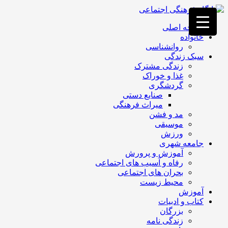
فصد
خون
صفحه اصلی
غرب
خانواده
تهران
روانشناسی
خشکشویی
سبک زندگی
تصفیه
زندگی مشترک
آب
غذا و خوراک
جرثقیل
گردشگری
برقی
a>
صنایع دستی
طراحی
میراث فرهنگی
سایت
مد و فشن
vip
موسیقی
امداد
ورزش
باتری
جامعه شهری
تهران
آموزش و پرورش
رفاه و آسیب های اجتماعی
بحران های اجتماعی
محیط زیست
آموزش
کتاب و ادبیات
بزرگان
زندگی نامه