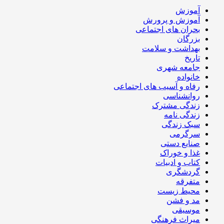
آموزش
آموزش و پرورش
بحران های اجتماعی
بزرگان
بهداشت و سلامت
تاریخ
جامعه شهری
خانواده
رفاه و آسیب های اجتماعی
روانشناسی
زندگی مشترک
زندگی نامه
سبک زندگی
سرگرمی
صنایع دستی
غذا و خوراک
کتاب و ادبیات
گردشگری
متفرقه
محیط زیست
مد و فشن
موسیقی
میراث فرهنگی