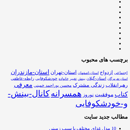
برچسب های محبوب
استان-مازندران
استان-تهران
ازدواج
اجتماعی
استان-اصفهان
استان-گیلان
خودشکوفایی
رابطه-عاطفی
بینش
تغییر
خانواده
استان-هرمزگان
معرفی
زندگی مشترک
رهبرانقلاب
محسن پوراحمد خمینی
همسرانه
کانال-بینش-
کتاب
موفقیت
نوروز
و-خودشکوفایی
مطالب جدید سایت
10 مدل غذای مختلف با سیب زمینی