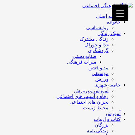
فصد
خون
صفحه اصلی
غرب
خانواده
تهران
روانشناسی
خشکشویی
سبک زندگی
تصفیه
زندگی مشترک
آب
غذا و خوراک
جرثقیل
گردشگری
برقی
a>
صنایع دستی
طراحی
میراث فرهنگی
سایت
مد و فشن
vip
موسیقی
امداد
ورزش
باتری
جامعه شهری
تهران
آموزش و پرورش
رفاه و آسیب های اجتماعی
بحران های اجتماعی
محیط زیست
آموزش
کتاب و ادبیات
بزرگان
زندگی نامه