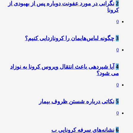
2
️نگرانی در مورد عفونت دوباره پس از بهبودی از
کرونا
0
3
️چگونه لباس‌هایمان را کرونازدایی کنیم؟
0
4
️آیا شیردهی باعث انتقال ویروس کرونا به نوزاد
می شود؟
0
5
️نکاتی درباره شستن ظروف بیمار
0
6
️نشانه‌های سرفه کرونایی ب