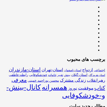
برچسب های محبوب
استان-مازندران
استان-تهران
ازدواج
اجتماعی
استان-اصفهان
استان-گیلان
خودشکوفایی
رابطه-عاطفی
بینش
تغییر
خانواده
استان-هرمزگان
معرفی
زندگی مشترک
رهبرانقلاب
محسن پوراحمد خمینی
همسرانه
کانال-بینش-
کتاب
موفقیت
نوروز
و-خودشکوفایی
مطالب جدید سایت