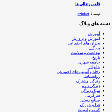
قلعه پرتغالی ها
توسط
azhdari
دسته های وبلاگ
آموزش
آموزش و پرورش
بحران های اجتماعی
بزرگان
بهداشت و سلامت
تاریخ
جامعه شهری
خانواده
رفاه و آسیب های اجتماعی
روانشناسی
زندگی مشترک
زندگی نامه
سبک زندگی
سرگرمی
صنایع دستی
غذا و خوراک
کتاب و ادبیات