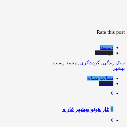
Rate this post
دسته‌ها
برچسب‌ها
سبک زندگی
,
گردشگری
,
محیط زیست
بهشهر
مطالب مشابه
نویسنده
0
1
غار هوتو بهشهر غار ه
0