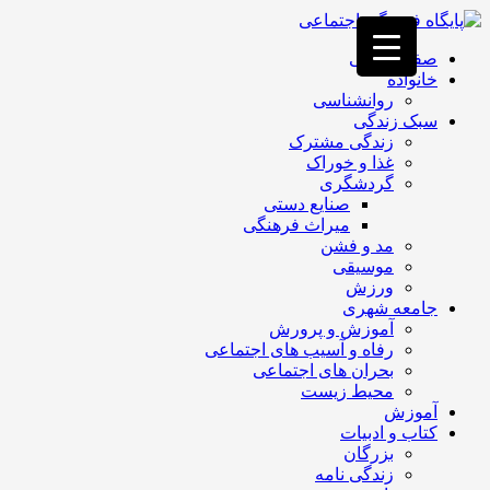
فصد
خون
صفحه اصلی
غرب
خانواده
تهران
روانشناسی
خشکشویی
سبک زندگی
تصفیه
زندگی مشترک
آب
غذا و خوراک
جرثقیل
گردشگری
برقی
a>
صنایع دستی
طراحی
میراث فرهنگی
سایت
مد و فشن
vip
موسیقی
امداد
ورزش
باتری
جامعه شهری
تهران
آموزش و پرورش
رفاه و آسیب های اجتماعی
بحران های اجتماعی
محیط زیست
آموزش
کتاب و ادبیات
بزرگان
زندگی نامه