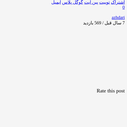
اشتراک
توییت
پین ایت
گوگل‌ پلاس
ایمیل
0
azhdari
7 سال قبل / 569
بازدید
Rate this post