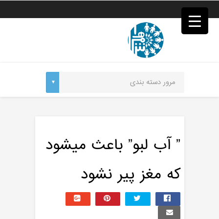
فصد
خون
غرب
تهران
خشکشویی
تصفیه
آب
جرثقیل
برقی
a>
طراحی
سایت
vip
امداد
” آب لبو” باعث میشود
باتری
تهران
که مغز پیر نشود