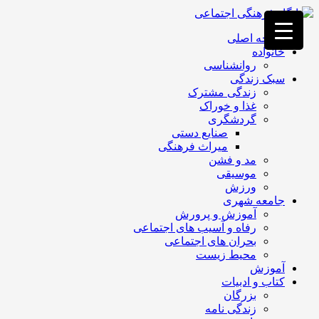
فصد
خون
صفحه اصلی
غرب
خانواده
تهران
روانشناسی
خشکشویی
سبک زندگی
تصفیه
زندگی مشترک
آب
غذا و خوراک
جرثقیل
گردشگری
برقی
a>
صنایع دستی
طراحی
میراث فرهنگی
سایت
مد و فشن
vip
موسیقی
امداد
ورزش
باتری
جامعه شهری
تهران
آموزش و پرورش
رفاه و آسیب های اجتماعی
بحران های اجتماعی
محیط زیست
آموزش
کتاب و ادبیات
بزرگان
زندگی نامه