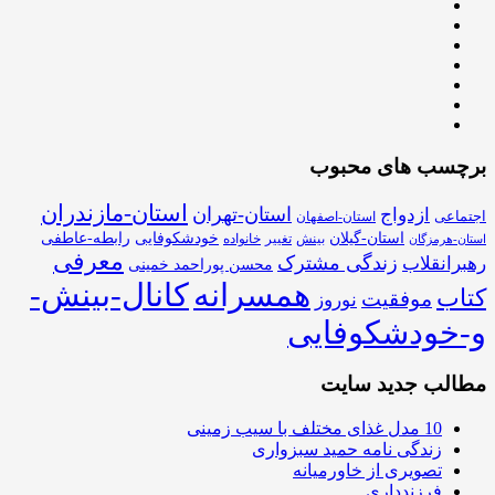
برچسب های محبوب
استان-مازندران
استان-تهران
ازدواج
اجتماعی
استان-اصفهان
استان-گیلان
خودشکوفایی
رابطه-عاطفی
بینش
تغییر
خانواده
استان-هرمزگان
معرفی
زندگی مشترک
رهبرانقلاب
محسن پوراحمد خمینی
همسرانه
کانال-بینش-
کتاب
موفقیت
نوروز
و-خودشکوفایی
مطالب جدید سایت
10 مدل غذای مختلف با سیب زمینی
زندگی نامه حمید سبزواری
تصویری از خاورمیانه
فرزندداری