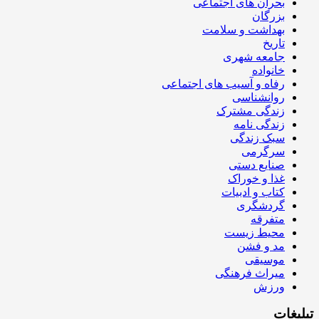
بحران های اجتماعی
بزرگان
بهداشت و سلامت
تاریخ
جامعه شهری
خانواده
رفاه و آسیب های اجتماعی
روانشناسی
زندگی مشترک
زندگی نامه
سبک زندگی
سرگرمی
صنایع دستی
غذا و خوراک
کتاب و ادبیات
گردشگری
متفرقه
محیط زیست
مد و فشن
موسیقی
میراث فرهنگی
ورزش
تبلیغات