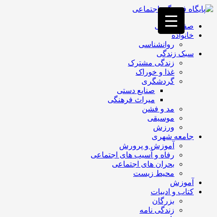
فصد
خون
صفحه اصلی
غرب
خانواده
تهران
روانشناسی
خشکشویی
سبک زندگی
تصفیه
زندگی مشترک
آب
غذا و خوراک
جرثقیل
گردشگری
برقی
a>
صنایع دستی
طراحی
میراث فرهنگی
سایت
مد و فشن
vip
موسیقی
امداد
ورزش
باتری
جامعه شهری
تهران
آموزش و پرورش
رفاه و آسیب های اجتماعی
بحران های اجتماعی
محیط زیست
آموزش
کتاب و ادبیات
بزرگان
زندگی نامه