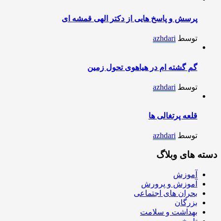
پرسش و پاسخ هایی از دکتر الهی قمشه ای
توسط
azhdari
گم گشته ام در هیاهوی تحول زمین
توسط
azhdari
قلعه پرتغالی ها
توسط
azhdari
دسته های وبلاگ
آموزش
آموزش و پرورش
بحران های اجتماعی
بزرگان
بهداشت و سلامت