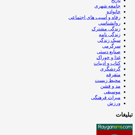
تاریخ
جامعه شهری
خانواده
رفاه و آسیب های اجتماعی
روانشناسی
زندگی مشترک
زندگی نامه
سبک زندگی
سرگرمی
صنایع دستی
غذا و خوراک
کتاب و ادبیات
گردشگری
متفرقه
محیط زیست
مد و فشن
موسیقی
میراث فرهنگی
ورزش
تبلیغات