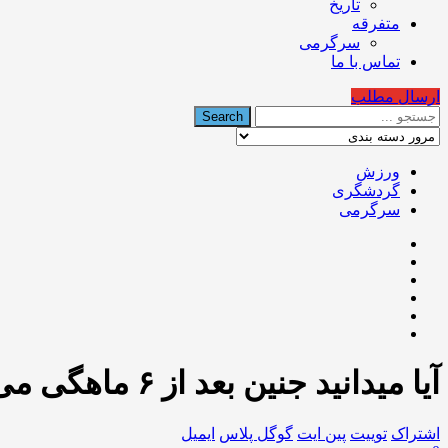
تاریخ
متفرقه
سرگرمی
تماس با ما
ارسال مطلب
ورزش
گردشگری
سرگرمی
آیا میدانید جنین بعد از ۶ ماهگی می تواند استرس و بیماری های روحی پدر را نیز احساس کند ؟
اشتراک
توییت
پین ایت
گوگل‌ پلاس
ایمیل