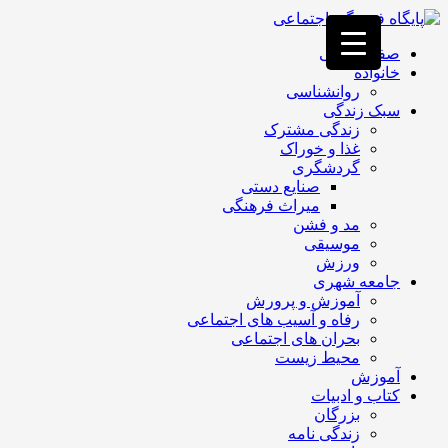
فصد
خون
صفحه اصلی
غرب
خانواده
تهران
روانشناسی
خشکشویی
سبک زندگی
تصفیه
زندگی مشترک
آب
غذا و خوراک
جرثقیل
گردشگری
برقی
a>
صنایع دستی
طراحی
میراث فرهنگی
سایت
مد و فشن
vip
موسیقی
امداد
ورزش
باتری
جامعه شهری
تهران
آموزش و پرورش
رفاه و آسیب های اجتماعی
بحران های اجتماعی
محیط زیست
آموزش
کتاب و ادبیات
بزرگان
زندگی نامه