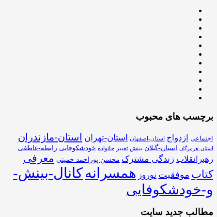
برچسب های محبوب
استان-مازندران
استان-تهران
ازدواج
اجتماعی
استان-اصفهان
استان-گیلان
خودشکوفایی
رابطه-عاطفی
بینش
تغییر
خانواده
استان-هرمزگان
معرفی
زندگی مشترک
رهبرانقلاب
محسن پوراحمد خمینی
همسرانه
کانال-بینش-
کتاب
موفقیت
نوروز
و-خودشکوفایی
مطالب جدید سایت