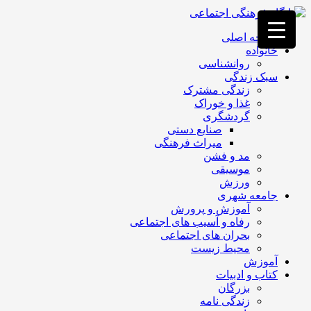
فصد
خون
صفحه اصلی
غرب
خانواده
تهران
روانشناسی
خشکشویی
سبک زندگی
تصفیه
زندگی مشترک
آب
غذا و خوراک
جرثقیل
گردشگری
برقی
a>
صنایع دستی
طراحی
میراث فرهنگی
سایت
مد و فشن
vip
موسیقی
امداد
ورزش
باتری
جامعه شهری
تهران
آموزش و پرورش
رفاه و آسیب های اجتماعی
بحران های اجتماعی
محیط زیست
آموزش
کتاب و ادبیات
بزرگان
زندگی نامه