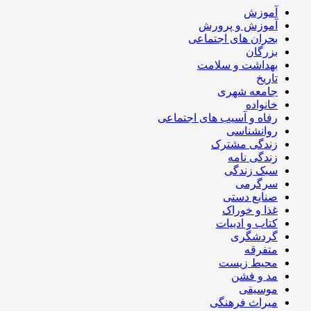
آموزش
آموزش و پرورش
بحران های اجتماعی
بزرگان
بهداشت و سلامت
تاریخ
جامعه شهری
خانواده
رفاه و آسیب های اجتماعی
روانشناسی
زندگی مشترک
زندگی نامه
سبک زندگی
سرگرمی
صنایع دستی
غذا و خوراک
کتاب و ادبیات
گردشگری
متفرقه
محیط زیست
مد و فشن
موسیقی
میراث فرهنگی