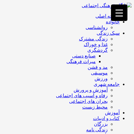
فصد
خون
صفحه اصلی
غرب
خانواده
تهران
روانشناسی
خشکشویی
سبک زندگی
تصفیه
زندگی مشترک
آب
غذا و خوراک
جرثقیل
گردشگری
برقی
a>
صنایع دستی
طراحی
میراث فرهنگی
سایت
مد و فشن
vip
موسیقی
امداد
ورزش
باتری
جامعه شهری
تهران
آموزش و پرورش
رفاه و آسیب های اجتماعی
بحران های اجتماعی
محیط زیست
آموزش
کتاب و ادبیات
بزرگان
زندگی نامه