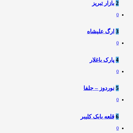
2
بازار تبریز
0
3
ارگ علیشاه
0
4
پارک باغلار
0
5
نوردوز – جلفا
0
6
قلعه بابک کلیبر
0