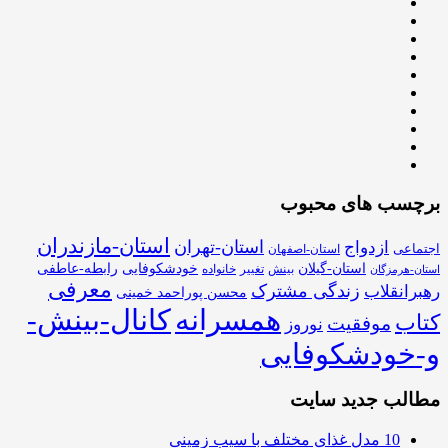
برچسب های محبوب
استان-مازندران
استان-تهران
ازدواج
اجتماعی
استان-اصفهان
استان-گیلان
خودشکوفایی
رابطه-عاطفی
بینش
تغییر
خانواده
استان-هرمزگان
معرفی
زندگی مشترک
رهبرانقلاب
محسن پوراحمد خمینی
همسرانه
کانال-بینش-
کتاب
موفقیت
نوروز
و-خودشکوفایی
مطالب جدید سایت
10 مدل غذای مختلف با سیب زمینی