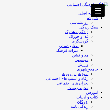
فصد
خون
صفحه اصلی
غرب
خانواده
تهران
روانشناسی
خشکشویی
سبک زندگی
تصفیه
زندگی مشترک
آب
غذا و خوراک
جرثقیل
گردشگری
برقی
a>
صنایع دستی
طراحی
میراث فرهنگی
سایت
مد و فشن
vip
موسیقی
امداد
ورزش
باتری
جامعه شهری
تهران
آموزش و پرورش
رفاه و آسیب های اجتماعی
بحران های اجتماعی
محیط زیست
آموزش
کتاب و ادبیات
بزرگان
زندگی نامه