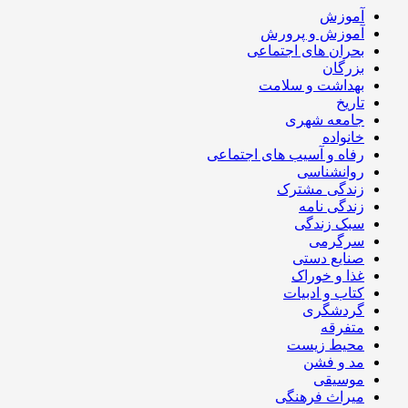
آموزش
آموزش و پرورش
بحران های اجتماعی
بزرگان
بهداشت و سلامت
تاریخ
جامعه شهری
خانواده
رفاه و آسیب های اجتماعی
روانشناسی
زندگی مشترک
زندگی نامه
سبک زندگی
سرگرمی
صنایع دستی
غذا و خوراک
کتاب و ادبیات
گردشگری
متفرقه
محیط زیست
مد و فشن
موسیقی
میراث فرهنگی