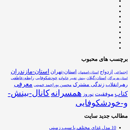
برچسب های محبوب
استان-مازندران
استان-تهران
ازدواج
اجتماعی
استان-اصفهان
استان-گیلان
خودشکوفایی
رابطه-عاطفی
بینش
تغییر
خانواده
استان-هرمزگان
معرفی
زندگی مشترک
رهبرانقلاب
محسن پوراحمد خمینی
همسرانه
کانال-بینش-
کتاب
موفقیت
نوروز
و-خودشکوفایی
مطالب جدید سایت
10 مدل غذای مختلف با سیب زمینی