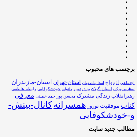
برچسب های محبوب
استان-مازندران
استان-تهران
ازدواج
اجتماعی
استان-اصفهان
استان-گیلان
خودشکوفایی
رابطه-عاطفی
بینش
تغییر
خانواده
استان-هرمزگان
معرفی
زندگی مشترک
رهبرانقلاب
محسن پوراحمد خمینی
همسرانه
کانال-بینش-
کتاب
موفقیت
نوروز
و-خودشکوفایی
مطالب جدید سایت