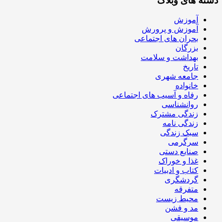
دسته های وبلاگ
آموزش
آموزش و پرورش
بحران های اجتماعی
بزرگان
بهداشت و سلامت
تاریخ
جامعه شهری
خانواده
رفاه و آسیب های اجتماعی
روانشناسی
زندگی مشترک
زندگی نامه
سبک زندگی
سرگرمی
صنایع دستی
غذا و خوراک
کتاب و ادبیات
گردشگری
متفرقه
محیط زیست
مد و فشن
موسیقی