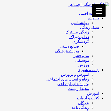
فصد
خون
صفحه اصلی
غرب
خانواده
تهران
روانشناسی
خشکشویی
سبک زندگی
تصفیه
زندگی مشترک
آب
غذا و خوراک
جرثقیل
گردشگری
برقی
a>
صنایع دستی
طراحی
میراث فرهنگی
سایت
مد و فشن
vip
موسیقی
امداد
ورزش
باتری
جامعه شهری
تهران
آموزش و پرورش
رفاه و آسیب های اجتماعی
بحران های اجتماعی
محیط زیست
آموزش
کتاب و ادبیات
بزرگان
زندگی نامه