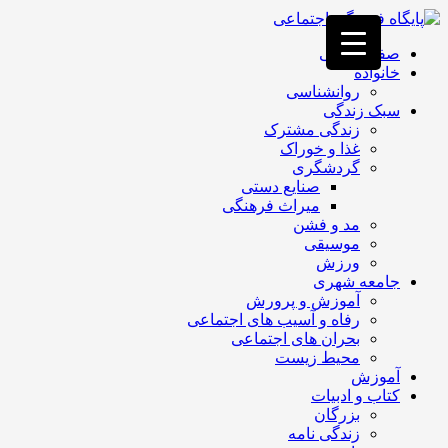
فصد
خون
صفحه اصلی
غرب
خانواده
تهران
روانشناسی
خشکشویی
سبک زندگی
تصفیه
زندگی مشترک
آب
غذا و خوراک
جرثقیل
گردشگری
برقی
a>
صنایع دستی
طراحی
میراث فرهنگی
سایت
مد و فشن
vip
موسیقی
امداد
ورزش
باتری
جامعه شهری
تهران
آموزش و پرورش
رفاه و آسیب های اجتماعی
بحران های اجتماعی
محیط زیست
آموزش
کتاب و ادبیات
بزرگان
زندگی نامه