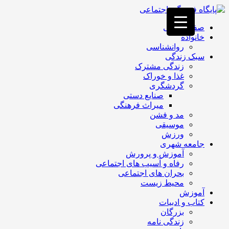
فصد
خون
صفحه اصلی
غرب
خانواده
تهران
روانشناسی
خشکشویی
سبک زندگی
تصفیه
زندگی مشترک
آب
غذا و خوراک
جرثقیل
گردشگری
برقی
a>
صنایع دستی
طراحی
میراث فرهنگی
سایت
مد و فشن
vip
موسیقی
امداد
ورزش
باتری
جامعه شهری
تهران
آموزش و پرورش
رفاه و آسیب های اجتماعی
بحران های اجتماعی
محیط زیست
آموزش
کتاب و ادبیات
بزرگان
زندگی نامه