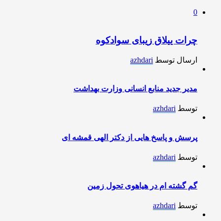
0
چرات ییلاق زیبای سوادکوه
ارسال توسط
azhdari
مدیر جدید منابع انسانی وزارت بهداشت
توسط
azhdari
پرسش و پاسخ هایی از دکتر الهی قمشه ای
توسط
azhdari
گم گشته ام در هیاهوی تحول زمین
توسط
azhdari