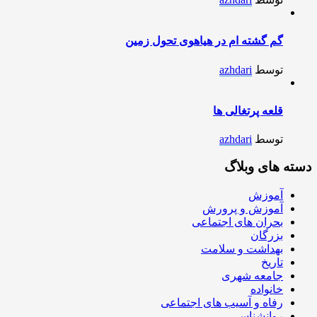
گم گشته ام در هیاهوی تحول زمین
توسط
azhdari
قلعه پرتغالی ها
توسط
azhdari
دسته های وبلاگ
آموزش
آموزش و پرورش
بحران های اجتماعی
بزرگان
بهداشت و سلامت
تاریخ
جامعه شهری
خانواده
رفاه و آسیب های اجتماعی
روانشناسی