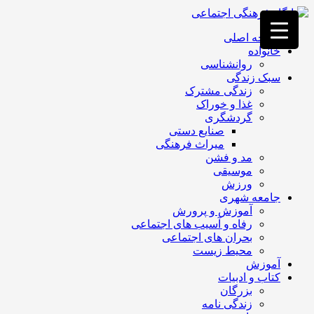
فصد
خون
صفحه اصلی
غرب
خانواده
تهران
روانشناسی
خشکشویی
سبک زندگی
تصفیه
زندگی مشترک
آب
غذا و خوراک
جرثقیل
گردشگری
برقی
a>
صنایع دستی
طراحی
میراث فرهنگی
سایت
مد و فشن
vip
موسیقی
امداد
ورزش
باتری
جامعه شهری
تهران
آموزش و پرورش
رفاه و آسیب های اجتماعی
بحران های اجتماعی
محیط زیست
آموزش
کتاب و ادبیات
بزرگان
زندگی نامه