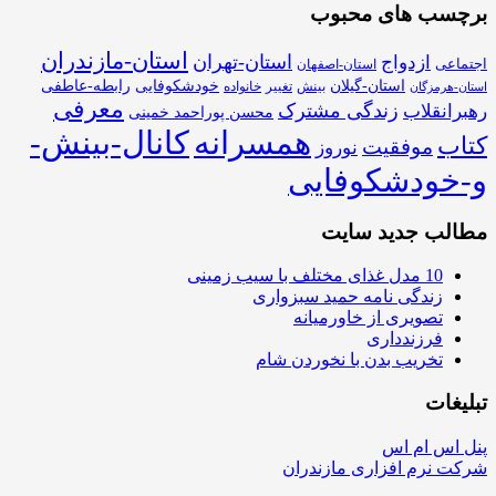
برچسب های محبوب
استان-مازندران
استان-تهران
ازدواج
اجتماعی
استان-اصفهان
استان-گیلان
خودشکوفایی
رابطه-عاطفی
بینش
تغییر
خانواده
استان-هرمزگان
معرفی
زندگی مشترک
رهبرانقلاب
محسن پوراحمد خمینی
همسرانه
کانال-بینش-
کتاب
موفقیت
نوروز
و-خودشکوفایی
مطالب جدید سایت
10 مدل غذای مختلف با سیب زمینی
زندگی نامه حمید سبزواری
تصویری از خاورمیانه
فرزندداری
تخریب بدن با نخوردن شام
تبلیغات
پنل اس ام اس
شرکت نرم افزاری مازندران