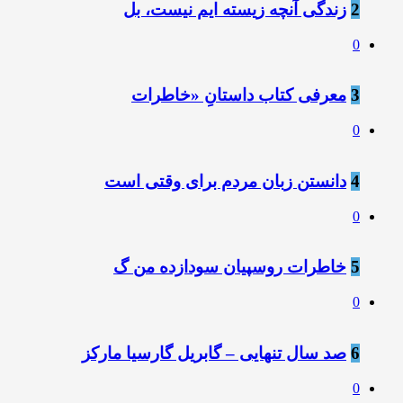
2
زندگی آنچه زیسته ایم نیست، بل
0
3
معرفی کتاب داستانِ «خاطرات
0
4
دانستن زبان مردم برای وقتی است
0
5
خاطرات روسپیان سودازده من گ
0
6
صد سال تنهایی – گابریل گارسیا مارکز
0