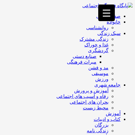
فصد
خون
صفحه اصلی
غرب
خانواده
تهران
روانشناسی
خشکشویی
سبک زندگی
تصفیه
زندگی مشترک
آب
غذا و خوراک
جرثقیل
گردشگری
برقی
a>
صنایع دستی
طراحی
میراث فرهنگی
سایت
مد و فشن
vip
موسیقی
امداد
ورزش
باتری
جامعه شهری
تهران
آموزش و پرورش
رفاه و آسیب های اجتماعی
بحران های اجتماعی
محیط زیست
آموزش
کتاب و ادبیات
بزرگان
زندگی نامه