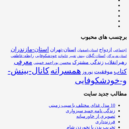
برچسب های محبوب
استان-مازندران
استان-تهران
ازدواج
اجتماعی
استان-اصفهان
استان-گیلان
خودشکوفایی
رابطه-عاطفی
بینش
تغییر
خانواده
استان-هرمزگان
معرفی
زندگی مشترک
رهبرانقلاب
محسن پوراحمد خمینی
همسرانه
کانال-بینش-
کتاب
موفقیت
نوروز
و-خودشکوفایی
مطالب جدید سایت
10 مدل غذای مختلف با سیب زمینی
زندگی نامه حمید سبزواری
تصویری از خاورمیانه
فرزندداری
تخریب بدن با نخوردن شام