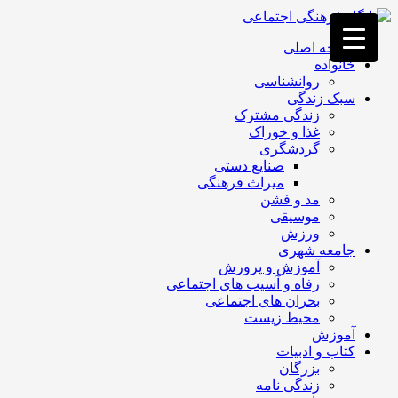
فصد
خون
صفحه اصلی
غرب
خانواده
تهران
روانشناسی
خشکشویی
سبک زندگی
تصفیه
زندگی مشترک
آب
غذا و خوراک
جرثقیل
گردشگری
برقی
a>
صنایع دستی
طراحی
میراث فرهنگی
سایت
مد و فشن
vip
موسیقی
امداد
ورزش
باتری
جامعه شهری
تهران
آموزش و پرورش
رفاه و آسیب های اجتماعی
بحران های اجتماعی
محیط زیست
آموزش
کتاب و ادبیات
بزرگان
زندگی نامه