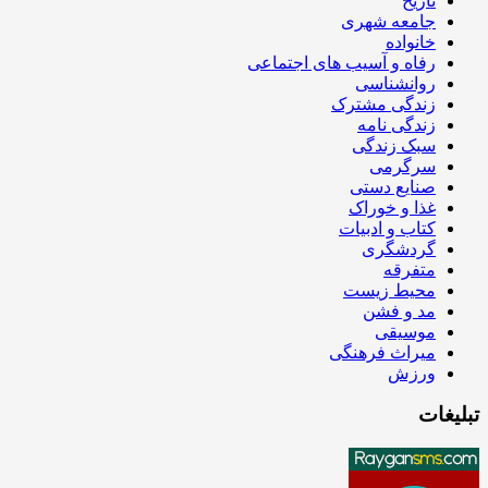
تاریخ
جامعه شهری
خانواده
رفاه و آسیب های اجتماعی
روانشناسی
زندگی مشترک
زندگی نامه
سبک زندگی
سرگرمی
صنایع دستی
غذا و خوراک
کتاب و ادبیات
گردشگری
متفرقه
محیط زیست
مد و فشن
موسیقی
میراث فرهنگی
ورزش
تبلیغات