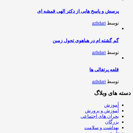
پرسش و پاسخ هایی از دکتر الهی قمشه ای
توسط
azhdari
گم گشته ام در هیاهوی تحول زمین
توسط
azhdari
قلعه پرتغالی ها
توسط
azhdari
دسته های وبلاگ
آموزش
آموزش و پرورش
بحران های اجتماعی
بزرگان
بهداشت و سلامت