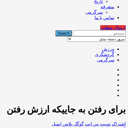
تاریخ
متفرقه
سرگرمی
تماس با ما
ارسال مطلب
ورزش
گردشگری
سرگرمی
براى رفتن به جاييكه ارزش رفتن
اشتراک
توییت
پین ایت
گوگل‌ پلاس
ایمیل