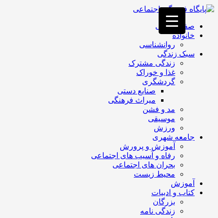
فصد
خون
صفحه اصلی
غرب
خانواده
تهران
روانشناسی
خشکشویی
سبک زندگی
تصفیه
زندگی مشترک
آب
غذا و خوراک
جرثقیل
گردشگری
برقی
a>
صنایع دستی
طراحی
میراث فرهنگی
سایت
مد و فشن
vip
موسیقی
امداد
ورزش
باتری
جامعه شهری
تهران
آموزش و پرورش
رفاه و آسیب های اجتماعی
بحران های اجتماعی
محیط زیست
آموزش
کتاب و ادبیات
بزرگان
زندگی نامه