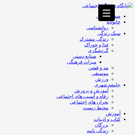
فصد
خون
صفحه اصلی
غرب
خانواده
تهران
روانشناسی
خشکشویی
سبک زندگی
تصفیه
زندگی مشترک
آب
غذا و خوراک
جرثقیل
گردشگری
برقی
a>
صنایع دستی
طراحی
میراث فرهنگی
سایت
مد و فشن
vip
موسیقی
امداد
ورزش
باتری
جامعه شهری
تهران
آموزش و پرورش
رفاه و آسیب های اجتماعی
بحران های اجتماعی
محیط زیست
آموزش
کتاب و ادبیات
بزرگان
زندگی نامه