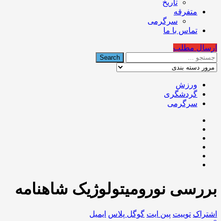
تاریخ
متفرقه
سرگرمی
تماس با ما
ارسال مطلب
ورزش
گردشگری
سرگرمی
بررسی نورومیتولوژیک شاهنامه
اشتراک
توییت
پین ایت
گوگل‌ پلاس
ایمیل