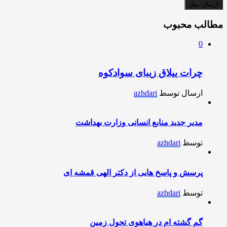
مطالب محبوب
0
چرات ییلاق زیبای سوادکوه
ارسال توسط
azhdari
مدیر جدید منابع انسانی وزارت بهداشت
توسط
azhdari
پرسش و پاسخ هایی از دکتر الهی قمشه ای
توسط
azhdari
گم گشته ام در هیاهوی تحول زمین