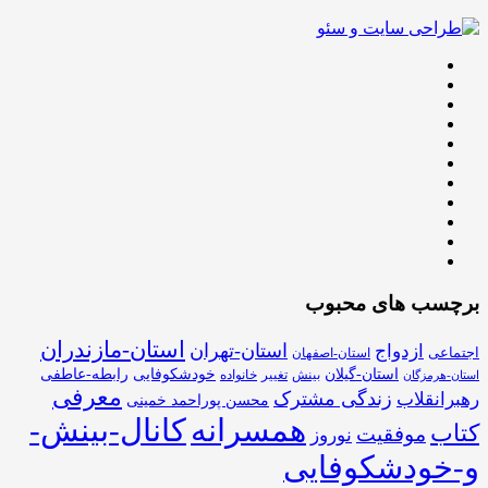
برچسب های محبوب
استان-مازندران
استان-تهران
ازدواج
اجتماعی
استان-اصفهان
استان-گیلان
خودشکوفایی
رابطه-عاطفی
بینش
تغییر
خانواده
استان-هرمزگان
معرفی
زندگی مشترک
رهبرانقلاب
محسن پوراحمد خمینی
همسرانه
کانال-بینش-
کتاب
موفقیت
نوروز
و-خودشکوفایی