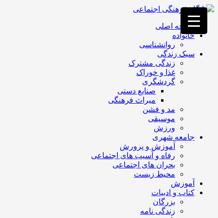
فصد
خون
صفحه اصلی
غرب
خانواده
تهران
روانشناسی
خشکشویی
سبک زندگی
تصفیه
زندگی مشترک
آب
غذا و خوراک
جرثقیل
گردشگری
برقی
a>
صنایع دستی
طراحی
میراث فرهنگی
سایت
مد و فشن
vip
موسیقی
امداد
ورزش
باتری
جامعه شهری
تهران
آموزش و پرورش
رفاه و آسیب های اجتماعی
بحران های اجتماعی
محیط زیست
آموزش
کتاب و ادبیات
بزرگان
زندگی نامه