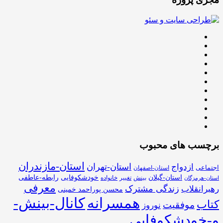
برچسب های محبوب
استان-مازندران
استان-تهران
ازدواج
اجتماعی
استان-اصفهان
استان-گیلان
خودشکوفایی
رابطه-عاطفی
بینش
تغییر
خانواده
استان-هرمزگان
معرفی
زندگی مشترک
رهبرانقلاب
محسن پوراحمد خمینی
همسرانه
کانال-بینش-
کتاب
موفقیت
نوروز
و-خودشکوفایی