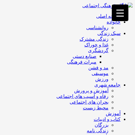
فصد
خون
صفحه اصلی
غرب
خانواده
تهران
روانشناسی
خشکشویی
سبک زندگی
تصفیه
زندگی مشترک
آب
غذا و خوراک
جرثقیل
گردشگری
برقی
a>
صنایع دستی
طراحی
میراث فرهنگی
سایت
مد و فشن
vip
موسیقی
امداد
ورزش
باتری
جامعه شهری
تهران
آموزش و پرورش
رفاه و آسیب های اجتماعی
بحران های اجتماعی
محیط زیست
آموزش
کتاب و ادبیات
بزرگان
زندگی نامه