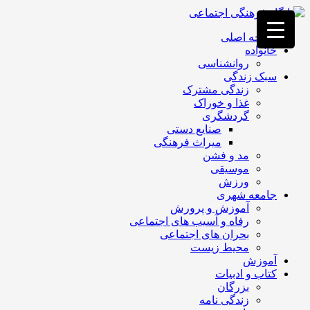
فصد
خون
صفحه اصلی
غرب
خانواده
تهران
روانشناسی
خشکشویی
سبک زندگی
تصفیه
زندگی مشترک
آب
غذا و خوراک
جرثقیل
گردشگری
برقی
a>
صنایع دستی
طراحی
میراث فرهنگی
سایت
مد و فشن
vip
موسیقی
امداد
ورزش
باتری
جامعه شهری
تهران
آموزش و پرورش
رفاه و آسیب های اجتماعی
بحران های اجتماعی
محیط زیست
آموزش
کتاب و ادبیات
بزرگان
زندگی نامه