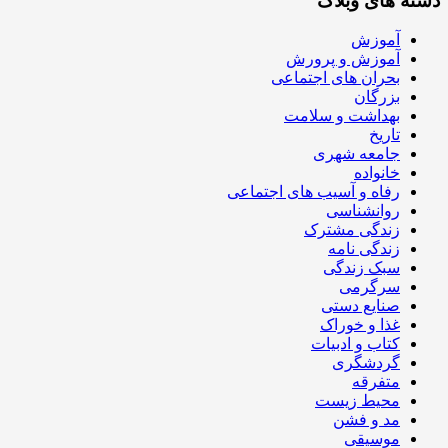
دسته های وبلاگ
آموزش
آموزش و پرورش
بحران های اجتماعی
بزرگان
بهداشت و سلامت
تاریخ
جامعه شهری
خانواده
رفاه و آسیب های اجتماعی
روانشناسی
زندگی مشترک
زندگی نامه
سبک زندگی
سرگرمی
صنایع دستی
غذا و خوراک
کتاب و ادبیات
گردشگری
متفرقه
محیط زیست
مد و فشن
موسیقی