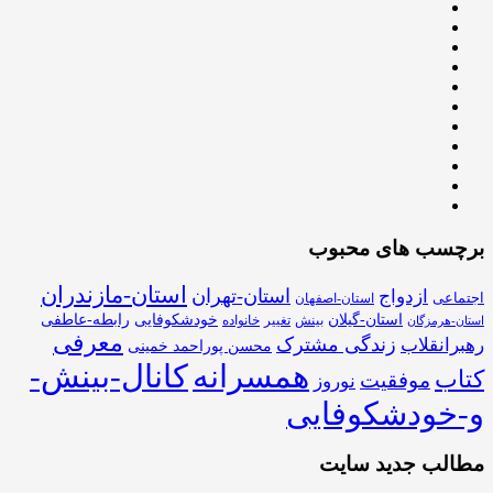
برچسب های محبوب
استان-مازندران
استان-تهران
ازدواج
اجتماعی
استان-اصفهان
استان-گیلان
خودشکوفایی
رابطه-عاطفی
بینش
تغییر
خانواده
استان-هرمزگان
معرفی
زندگی مشترک
رهبرانقلاب
محسن پوراحمد خمینی
همسرانه
کانال-بینش-
کتاب
موفقیت
نوروز
و-خودشکوفایی
مطالب جدید سایت