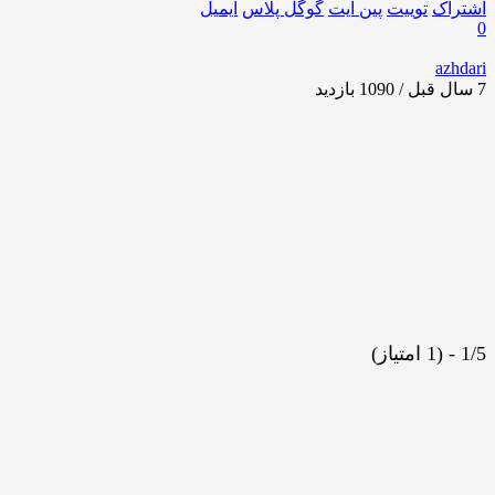
اشتراک
توییت
پین ایت
گوگل‌ پلاس
ایمیل
0
azhdari
7 سال قبل / 1090
بازدید
1/5 - (1 امتیاز)