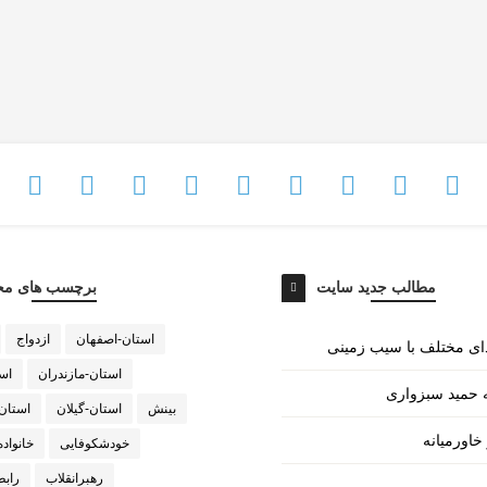
مطالب جدید سایت
برچسب های مح
استان-اصفهان
ازدواج
استان-مازندران
اس
 حمید سبزواری
بینش
استان-گیلان
استان
خاورمیانه
خودشکوفایی
خانواده
رهبرانقلاب
راب