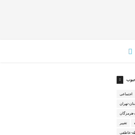
بوب
اجتماعی
تان-تهران
-هرمزگان
تغییر
طه-عاطفی