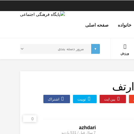
خانواده
صفحه اصلی
ورزش
ارتف
پین ایت
توییت
اشتراک
0
azhdari
7 سال قبل / 531
بازدید