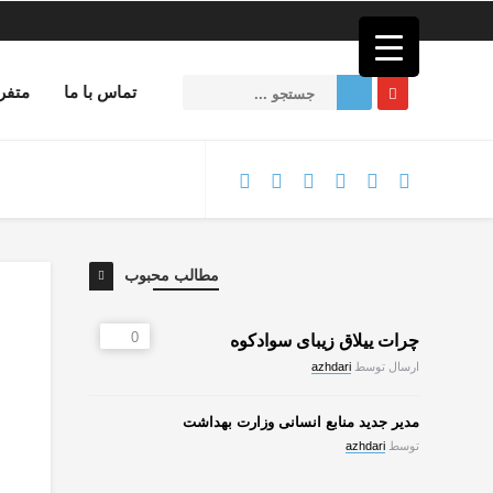
فصد
خون
غرب
تهران
تماس با ما
متفر
خشکشویی
تصفیه
آب
جرثقیل
برقی
a>
طراحی
سایت
مطالب محبوب
vip
امداد
باتری
0
چرات ییلاق زیبای سوادکوه
تهران
ارسال توسط
azhdari
مدیر جدید منابع انسانی وزارت بهداشت
توسط
azhdari