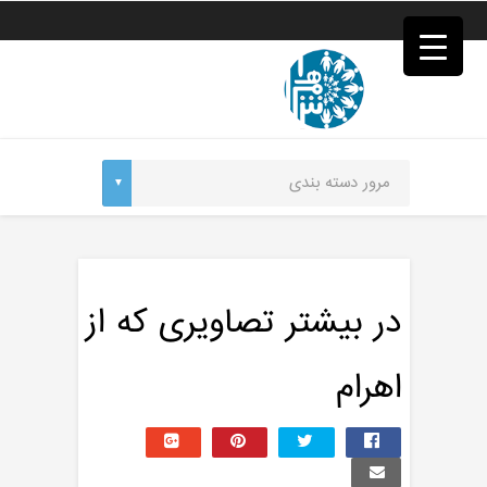
فصد
خون
غرب
تهران
خشکشویی
تصفیه
آب
جرثقیل
برقی
a>
طراحی
سایت
vip
امداد
در بیشتر تصاویری که از
باتری
تهران
اهرام