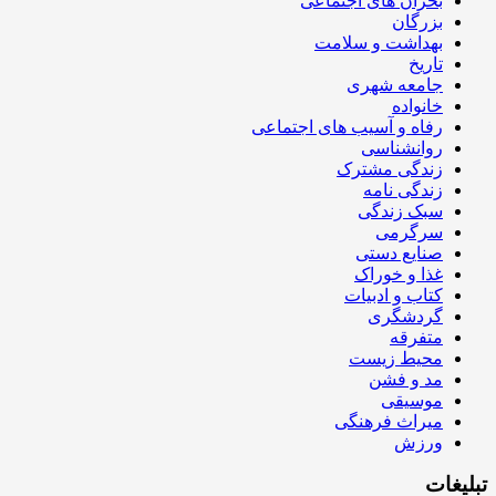
بحران های اجتماعی
بزرگان
بهداشت و سلامت
تاریخ
جامعه شهری
خانواده
رفاه و آسیب های اجتماعی
روانشناسی
زندگی مشترک
زندگی نامه
سبک زندگی
سرگرمی
صنایع دستی
غذا و خوراک
کتاب و ادبیات
گردشگری
متفرقه
محیط زیست
مد و فشن
موسیقی
میراث فرهنگی
ورزش
تبلیغات