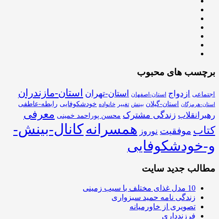
برچسب های محبوب
استان-مازندران
استان-تهران
ازدواج
اجتماعی
استان-اصفهان
استان-گیلان
خودشکوفایی
رابطه-عاطفی
بینش
تغییر
خانواده
استان-هرمزگان
معرفی
زندگی مشترک
رهبرانقلاب
محسن پوراحمد خمینی
همسرانه
کانال-بینش-
کتاب
موفقیت
نوروز
و-خودشکوفایی
مطالب جدید سایت
10 مدل غذای مختلف با سیب زمینی
زندگی نامه حمید سبزواری
تصویری از خاورمیانه
فرزندداری