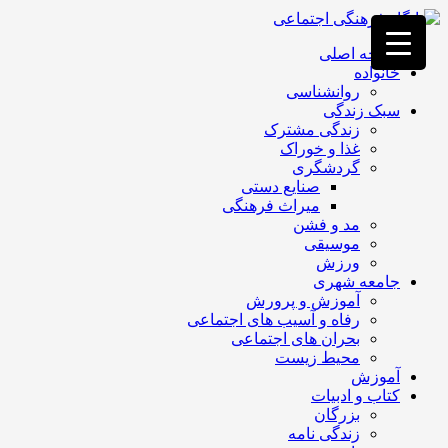
فصد
خون
صفحه اصلی
غرب
خانواده
تهران
روانشناسی
خشکشویی
سبک زندگی
تصفیه
زندگی مشترک
آب
غذا و خوراک
جرثقیل
گردشگری
برقی
a>
صنایع دستی
طراحی
میراث فرهنگی
سایت
مد و فشن
vip
موسیقی
امداد
ورزش
باتری
جامعه شهری
تهران
آموزش و پرورش
رفاه و آسیب های اجتماعی
بحران های اجتماعی
محیط زیست
آموزش
کتاب و ادبیات
بزرگان
زندگی نامه