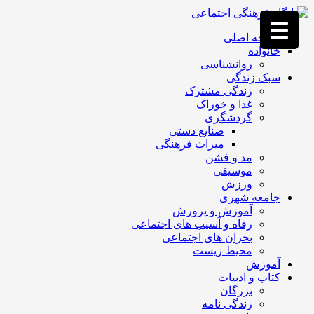
فصد
خون
صفحه اصلی
غرب
خانواده
تهران
روانشناسی
خشکشویی
سبک زندگی
تصفیه
زندگی مشترک
آب
غذا و خوراک
جرثقیل
گردشگری
برقی
a>
صنایع دستی
طراحی
میراث فرهنگی
سایت
مد و فشن
vip
موسیقی
امداد
ورزش
باتری
جامعه شهری
تهران
آموزش و پرورش
رفاه و آسیب های اجتماعی
بحران های اجتماعی
محیط زیست
آموزش
کتاب و ادبیات
بزرگان
زندگی نامه