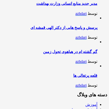
مدیر جدید منابع انسانی وزارت بهداشت
توسط
azhdari
پرسش و پاسخ هایی از دکتر الهی قمشه ای
توسط
azhdari
گم گشته ام در هیاهوی تحول زمین
توسط
azhdari
قلعه پرتغالی ها
توسط
azhdari
دسته های وبلاگ
آموزش