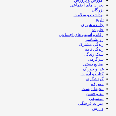
آموزش و پرورش
بحران های اجتماعی
بزرگان
بهداشت و سلامت
تاریخ
جامعه شهری
خانواده
رفاه و آسیب های اجتماعی
روانشناسی
زندگی مشترک
زندگی نامه
سبک زندگی
سرگرمی
صنایع دستی
غذا و خوراک
کتاب و ادبیات
گردشگری
متفرقه
محیط زیست
مد و فشن
موسیقی
میراث فرهنگی
ورزش