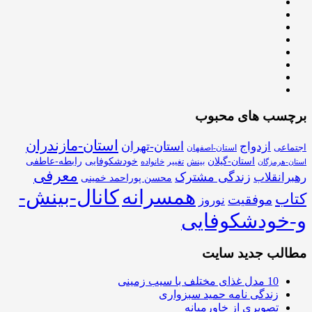
برچسب های محبوب
استان-مازندران
استان-تهران
ازدواج
اجتماعی
استان-اصفهان
استان-گیلان
خودشکوفایی
رابطه-عاطفی
بینش
تغییر
خانواده
استان-هرمزگان
معرفی
زندگی مشترک
رهبرانقلاب
محسن پوراحمد خمینی
همسرانه
کانال-بینش-
کتاب
موفقیت
نوروز
و-خودشکوفایی
مطالب جدید سایت
10 مدل غذای مختلف با سیب زمینی
زندگی نامه حمید سبزواری
تصویری از خاورمیانه