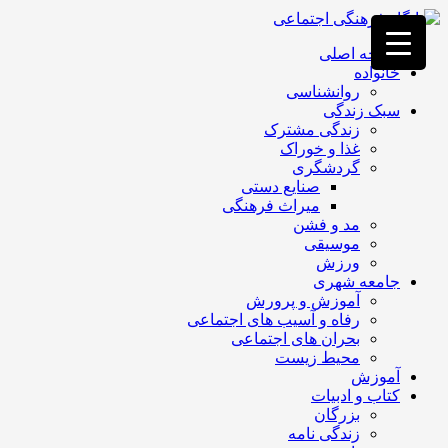
فصد
خون
صفحه اصلی
غرب
خانواده
تهران
روانشناسی
خشکشویی
سبک زندگی
تصفیه
زندگی مشترک
آب
غذا و خوراک
جرثقیل
گردشگری
برقی
a>
صنایع دستی
طراحی
میراث فرهنگی
سایت
مد و فشن
vip
موسیقی
امداد
ورزش
باتری
جامعه شهری
تهران
آموزش و پرورش
رفاه و آسیب های اجتماعی
بحران های اجتماعی
محیط زیست
آموزش
کتاب و ادبیات
بزرگان
زندگی نامه