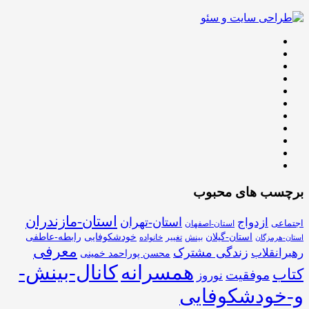
برچسب های محبوب
استان-مازندران
استان-تهران
ازدواج
اجتماعی
استان-اصفهان
استان-گیلان
خودشکوفایی
رابطه-عاطفی
بینش
تغییر
خانواده
استان-هرمزگان
معرفی
زندگی مشترک
رهبرانقلاب
محسن پوراحمد خمینی
همسرانه
کانال-بینش-
کتاب
موفقیت
نوروز
و-خودشکوفایی