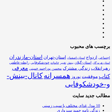
برچسب های محبوب
استان-مازندران
استان-تهران
ازدواج
اجتماعی
استان-اصفهان
استان-گیلان
خودشکوفایی
رابطه-عاطفی
بینش
تغییر
خانواده
استان-هرمزگان
معرفی
زندگی مشترک
رهبرانقلاب
محسن پوراحمد خمینی
همسرانه
کانال-بینش-
کتاب
موفقیت
نوروز
و-خودشکوفایی
مطالب جدید سایت
10 مدل غذای مختلف با سیب زمینی
زندگی نامه حمید سبزواری