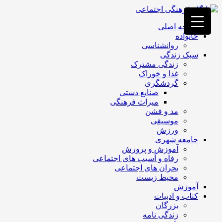
فصد
خون
صفحه اصلی
غرب
خانواده
تهران
روانشناسی
خشکشویی
سبک زندگی
تصفیه
زندگی مشترک
آب
غذا و خوراک
جرثقیل
گردشگری
برقی
a>
صنایع دستی
طراحی
میراث فرهنگی
سایت
مد و فشن
vip
موسیقی
امداد
ورزش
باتری
جامعه شهری
تهران
آموزش و پرورش
رفاه و آسیب های اجتماعی
بحران های اجتماعی
محیط زیست
آموزش
کتاب و ادبیات
بزرگان
زندگی نامه