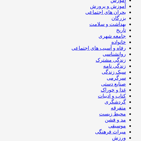
آموزش
آموزش و پرورش
بحران های اجتماعی
بزرگان
بهداشت و سلامت
تاریخ
جامعه شهری
خانواده
رفاه و آسیب های اجتماعی
روانشناسی
زندگی مشترک
زندگی نامه
سبک زندگی
سرگرمی
صنایع دستی
غذا و خوراک
کتاب و ادبیات
گردشگری
متفرقه
محیط زیست
مد و فشن
موسیقی
میراث فرهنگی
ورزش