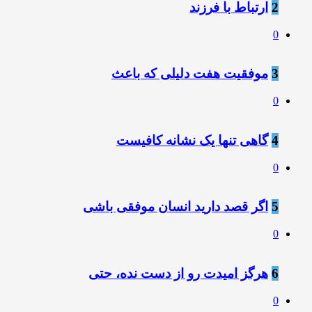
2
ارتباط با فرزند
0
3
موفقیت هفت دلیلی که باعث
0
4
️گاﻫﯽ ﺗﻨﻬﺎ ﯾﮏ ﻧﺸﺎﻧﻪ ﮐﺎﻓﯿﺴﺖ
0
5
اگر قصد دارید انسان موفقی باشی
0
6
هرگز امیدت رو از دست نده، حتی
0