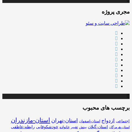
مجری پروژه
برچسب های محبوب
استان-مازندران
استان-تهران
ازدواج
اجتماعی
استان-اصفهان
استان-گیلان
خودشکوفایی
رابطه-عاطفی
بینش
تغییر
خانواده
استان-هرمزگان