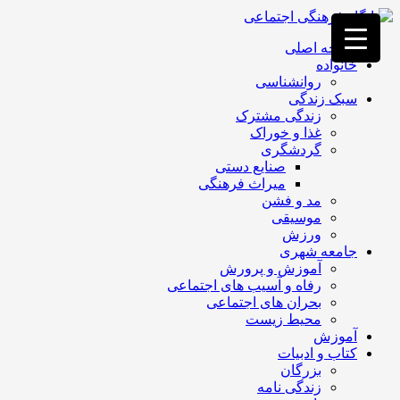
فصد
خون
صفحه اصلی
غرب
خانواده
تهران
روانشناسی
خشکشویی
سبک زندگی
تصفیه
زندگی مشترک
آب
غذا و خوراک
جرثقیل
گردشگری
برقی
a>
صنایع دستی
طراحی
میراث فرهنگی
سایت
مد و فشن
vip
موسیقی
امداد
ورزش
باتری
جامعه شهری
تهران
آموزش و پرورش
رفاه و آسیب های اجتماعی
بحران های اجتماعی
محیط زیست
آموزش
کتاب و ادبیات
بزرگان
زندگی نامه