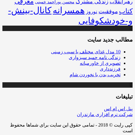
معرفی
زندگی مشترک
رهبرانقلاب
محسن پوراحمد خمینی
همسرانه
کانال-بینش-
کتاب
موفقیت
نوروز
و-خودشکوفایی
مطالب جدید سایت
10 مدل غذای مختلف با سیب زمینی
زندگی نامه حمید سبزواری
تصویری از خاورمیانه
فرزندداری
تخریب بدن با نخوردن شام
تبلیغات
پنل اس ام اس
شرکت نرم افزاری مازندران
کپی رایت © 2018 - تمامی حقوق این سایت برای شماها محفوظ
است