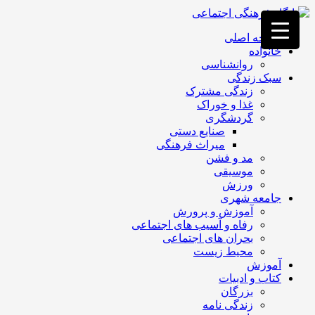
فصد
خون
صفحه اصلی
غرب
خانواده
تهران
روانشناسی
خشکشویی
سبک زندگی
تصفیه
زندگی مشترک
آب
غذا و خوراک
جرثقیل
گردشگری
برقی
a>
صنایع دستی
طراحی
میراث فرهنگی
سایت
مد و فشن
vip
موسیقی
امداد
ورزش
باتری
جامعه شهری
تهران
آموزش و پرورش
رفاه و آسیب های اجتماعی
بحران های اجتماعی
محیط زیست
آموزش
کتاب و ادبیات
بزرگان
زندگی نامه