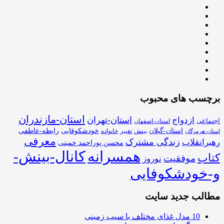
برچسب های محبوب
استان-مازندران
استان-تهران
ازدواج
اجتماعی
استان-اصفهان
استان-گیلان
خودشکوفایی
رابطه-عاطفی
بینش
تغییر
خانواده
استان-هرمزگان
معرفی
زندگی مشترک
رهبرانقلاب
محسن پوراحمد خمینی
همسرانه
کانال-بینش-
کتاب
موفقیت
نوروز
و-خودشکوفایی
مطالب جدید سایت
10 مدل غذای مختلف با سیب زمینی