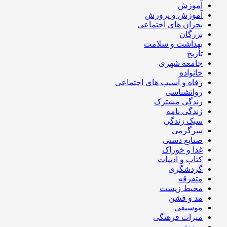
آموزش
آموزش و پرورش
بحران های اجتماعی
بزرگان
بهداشت و سلامت
تاریخ
جامعه شهری
خانواده
رفاه و آسیب های اجتماعی
روانشناسی
زندگی مشترک
زندگی نامه
سبک زندگی
سرگرمی
صنایع دستی
غذا و خوراک
کتاب و ادبیات
گردشگری
متفرقه
محیط زیست
مد و فشن
موسیقی
میراث فرهنگی
ورزش