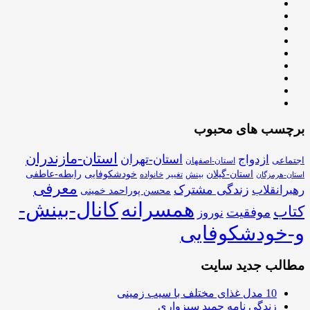
برچسب های محبوب
استان-مازندران
استان-تهران
ازدواج
اجتماعی
استان-اصفهان
استان-گیلان
خودشکوفایی
رابطه-عاطفی
بینش
تغییر
خانواده
استان-هرمزگان
معرفی
زندگی مشترک
رهبرانقلاب
محسن پوراحمد خمینی
همسرانه
کانال-بینش-
کتاب
موفقیت
نوروز
و-خودشکوفایی
مطالب جدید سایت
10 مدل غذای مختلف با سیب زمینی
زندگی نامه حمید سبزواری