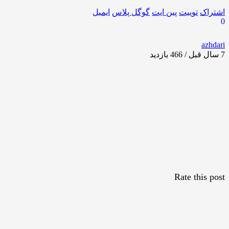
اشتراک
توییت
پین ایت
گوگل‌ پلاس
ایمیل
0
azhdari
7 سال قبل / 466
بازدید
Rate this post