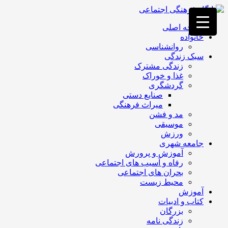
فصد
خون
صفحه اصلی
غرب
خانواده
تهران
روانشناسی
خشکشویی
سبک زندگی
تصفیه
زندگی مشترک
آب
غذا و خوراک
جرثقیل
گردشگری
برقی
a>
صنایع دستی
طراحی
میراث فرهنگی
سایت
مد و فشن
vip
موسیقی
امداد
ورزش
باتری
جامعه شهری
تهران
آموزش و پرورش
رفاه و آسیب های اجتماعی
بحران های اجتماعی
محیط زیست
آموزش
کتاب و ادبیات
بزرگان
زندگی نامه