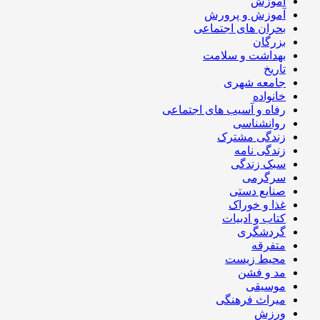
آموزش
آموزش و پرورش
بحران های اجتماعی
بزرگان
بهداشت و سلامت
تاریخ
جامعه شهری
خانواده
رفاه و آسیب های اجتماعی
روانشناسی
زندگی مشترک
زندگی نامه
سبک زندگی
سرگرمی
صنایع دستی
غذا و خوراک
کتاب و ادبیات
گردشگری
متفرقه
محیط زیست
مد و فشن
موسیقی
میراث فرهنگی
ورزش