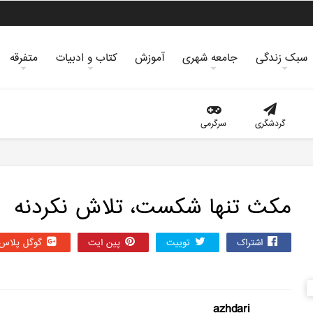
سبک زندگی
جامعه شهری
آموزش
کتاب و ادبیات
متفرقه
گردشگری
سرگرمی
مکث تنها شکست، تلاش نکردنه
اشتراک
توییت
پین ایت
گوگل‌ پلاس
azhdari