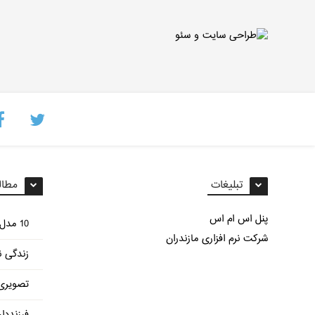
تبلیغات
مطال
پنل اس ام اس
10 مدل غذای مختلف با سیب زمینی
شرکت نرم افزاری مازندران
زندگی ن
تصویری 
فرزنددا