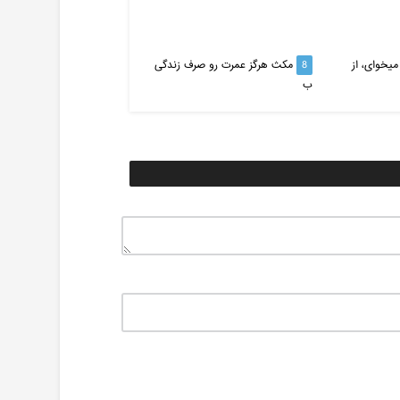
 میخوای، از
8
مکث هرگز عمرت رو صرف زندگی
9
برای حال خوب، نشاط و ش
ب