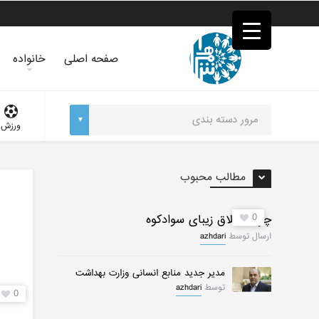
فصد
خون
غرب
تهران
صفحه اصلی
خانواده
خشکشویی
تصفیه
آب
جرثقیل
ورزش
برقی
a>
طراحی
سایت
مطالب محبوب
vip
امداد
باتری
0
چرات ییلاق زیبای سوادکوه
تهران
ارسال توسط
azhdari
مدیر جدید منابع انسانی وزارت بهداشت
توسط
azhdari
0