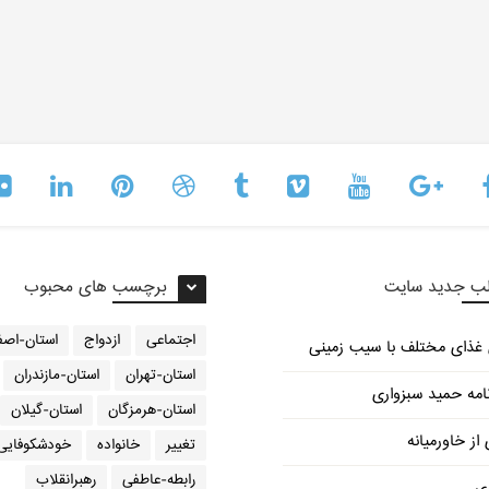
ب جدید سایت
برچسب های محبوب
اجتماعی
ازدواج
استان-اصف
استان-تهران
استان-مازندران
امه حمید سبزواری
استان-هرمزگان
استان-گیلان
از خاورمیانه
تغییر
خانواده
خودشکوفایی
رابطه-عاطفی
رهبرانقلاب
ری